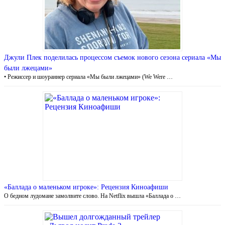
Джули Плек поделилась процессом съемок нового сезона сериала «Мы
были лжецами»
• Режиссер и шоураннер сериала «Мы были лжецами» (We Were …
«Баллада о маленьком игроке»: Рецензия Киноафиши
О бедном лудомане замолвите слово. На Netflix вышла «Баллада о …