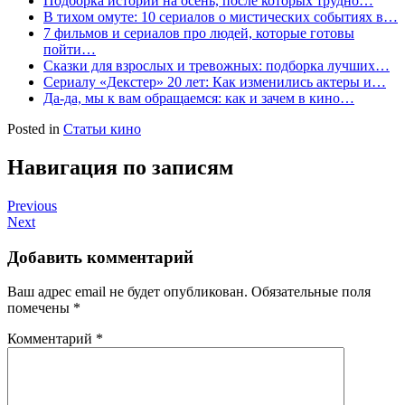
Подборка историй на осень, после которых трудно…
В тихом омуте: 10 сериалов о мистических событиях в…
7 фильмов и сериалов про людей, которые готовы
пойти…
Сказки для взрослых и тревожных: подборка лучших…
Сериалу «Декстер» 20 лет: Как изменились актеры и…
Да-да, мы к вам обращаемся: как и зачем в кино…
Posted in
Статьи кино
Навигация по записям
Previous
Next
Добавить комментарий
Ваш адрес email не будет опубликован.
Обязательные поля
помечены
*
Комментарий
*