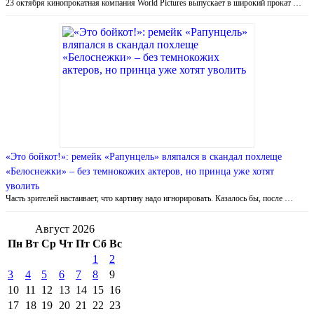
23 октября кинопрокатная компания World Pictures выпускает в широкий прокат …
«Это бойкот!»: ремейк «Рапунцель» вляпался в скандал похлеще
«Белоснежки» – без темнокожих актеров, но принца уже хотят
уволить
Часть зрителей настаивает, что картину надо игнорировать. Казалось бы, после …
Август 2026
Пн
Вт
Ср
Чт
Пт
Сб
Вс
1
2
3
4
5
6
7
8
9
10
11
12
13
14
15
16
17
18
19
20
21
22
23