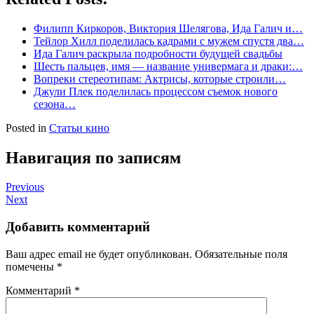
Филипп Киркоров, Виктория Шелягова, Ида Галич и…
Тейлор Хилл поделилась кадрами с мужем спустя два…
Ида Галич раскрыла подробности будущей свадьбы
Шесть пальцев, имя — название универмага и драки:…
Вопреки стереотипам: Актрисы, которые строили…
Джули Плек поделилась процессом съемок нового
сезона…
Posted in
Статьи кино
Навигация по записям
Previous
Next
Добавить комментарий
Ваш адрес email не будет опубликован.
Обязательные поля
помечены
*
Комментарий
*