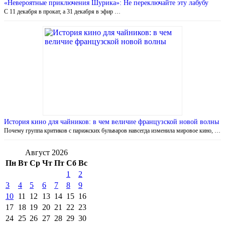
«Невероятные приключения Шурика»: Не переключайте эту лабубу
С 11 декабря в прокат, а 31 декабря в эфир …
История кино для чайников: в чем величие французской новой волны
Почему группа критиков с парижских бульваров навсегда изменила мировое кино, …
Август 2026
Пн
Вт
Ср
Чт
Пт
Сб
Вс
1
2
3
4
5
6
7
8
9
10
11
12
13
14
15
16
17
18
19
20
21
22
23
24
25
26
27
28
29
30