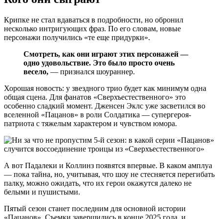
Крипке не стал вдаваться в подробности, но обронил
несколько интригующих фраз. По его словам, новые
персонажи получились «те еще придурки».
Смотреть, как они играют этих персонажей —
одно удовольствие. Это было просто очень
весело,
— признался шоураннер.
Хорошая новость: у звездного трио будет как минимум одна
общая сцена. Для фанатов «Сверхъестественного» это
особенно сладкий момент. Дженсен Эклс уже засветился во
вселенной «Пацанов» в роли Солдатика — супергероя-
патриота с тяжелым характером и чувством юмора.
А вот Падалеки и Коллинз появятся впервые. В каком амплуа
— пока тайна, но, учитывая, что шоу не стесняется перегибать
палку, можно ожидать, что их герои окажутся далеко не
белыми и пушистыми.
Пятый сезон станет последним для основной истории
«Пацанов». Съемки завершились в конце 2025 года, и