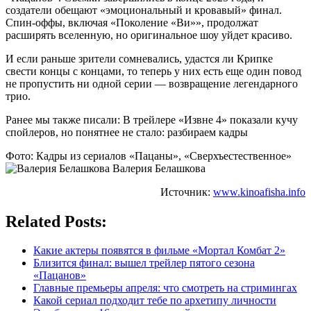
создатели обещают «эмоциональный и кровавый» финал.
Спин-оффы, включая «Поколение «Ви»», продолжат
расширять вселенную, но оригинальное шоу уйдет красиво.
И если раньше зрители сомневались, удастся ли Крипке
свести концы с концами, то теперь у них есть еще один повод
не пропустить ни одной серии — возвращение легендарного
трио.
Ранее мы также писали: В трейлере «Извне 4» показали кучу
спойлеров, но понятнее не стало: разбираем кадры
Фото: Кадры из сериалов «Пацаны», «Сверхъестественное»
Валерия Белашкова
Источник:
www.kinoafisha.info
Related Posts:
Какие актеры появятся в фильме «Мортал Комбат 2»
Близится финал: вышел трейлер пятого сезона
«Пацанов»
Главные премьеры апреля: что смотреть на стримингах
Какой сериал подходит тебе по архетипу личности