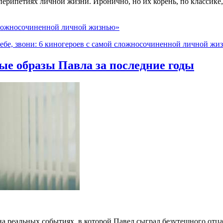
перипетиях личной жизни. Иронично, но их корень, по классике,
 сложносочиненной личной жизнью»
себе, звони: 6 киногероев с самой сложносочиненной личной жи
е образы Павла за последние годы
а реальных событиях, в которой Павел сыграл безутешного отца