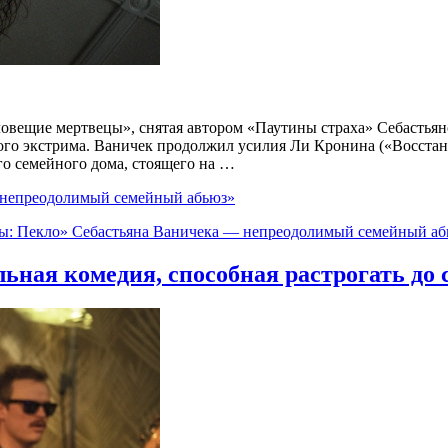
овещие мертвецы», снятая автором «Паутины страха» Себастьян
кого экстрима. Ваничек продолжил усилия Ли Кронина («Восста
го семейного дома, стоящего на …
 непреодолимый семейный абьюз»
ы: Пекло» Себастьяна Ваничека — непреодолимый семейный аб
ьная комедия, способная растрогать до 