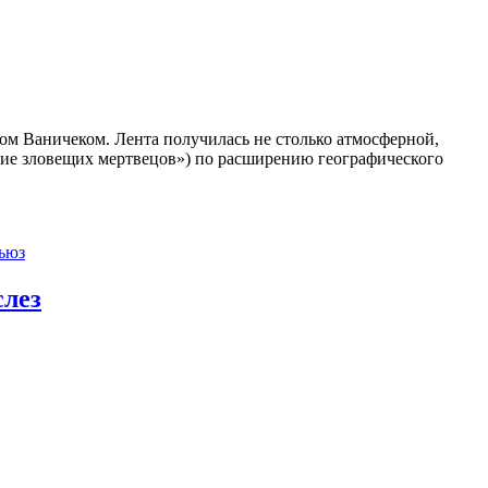
ом Ваничеком. Лента получилась не столько атмосферной,
ние зловещих мертвецов») по расширению географического
ьюз
слез