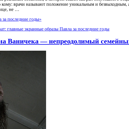
ю кому: врачи называют положение уникальным и безвыходным, 
ице, не …
 за последние годы»
т: главные экранные образы Павла за последние годы
яна Ваничека — непреодолимый семейны