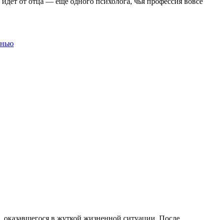
 идет от отца — еще одного психолога, чья профессия вовсе
знью
, оказавшегося в жуткой жизненной ситуации. После