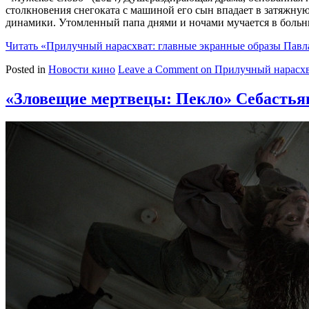
столкновения снегоката с машиной его сын впадает в затяжну
динамики. Утомленный папа днями и ночами мучается в больн
Читать
«Прилучный нарасхват: главные экранные образы Павла
Posted in
Новости кино
Leave a Comment
on Прилучный нарасхва
«Зловещие мертвецы: Пекло» Себасть