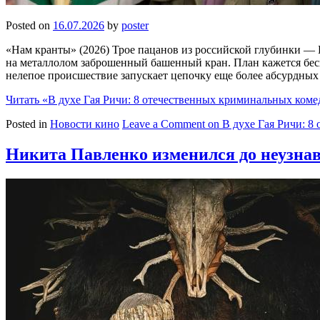
Posted on
16.07.2026
by
poster
«Нам кранты» (2026) Трое пацанов из российской глубинки —
на металлолом заброшенный башенный кран. План кажется бес
нелепое происшествие запускает цепочку еще более абсурдных
Читать
«В духе Гая Ричи: 8 отечественных криминальных ком
Posted in
Новости кино
Leave a Comment
on В духе Гая Ричи: 8
Никита Павленко изменился до неузнав