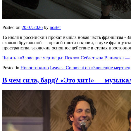
Posted on
20.07.2026
by
poster
16 июля в российский прокат вышла новая часть франшизы «Зл
сколько брутальной — оргией плоти и крови, в духе французс
пространства, заключив основное действие в стенах просторно
Читать
««Зловещие мертвецы: Пекло» Себастьяна Ваничека —
Posted in
Новости кино
Leave a Comment
on «Зловещие мертвец
В чем сила, бард? «Это хит!» — музыкал