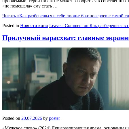
проблемами, герой никак не может разобраться в собственных 
«не помешала» ему стать …
Читать
«Как разберешься в себе, звони: 6 киногероев с самой
Posted in
Новости кино
Leave a Comment
on Как разберешься в 
Прилучный нарасхват: главные экранны
Posted on
20.07.2026
by
poster
«Мужское слово» (2024) Душераздирающая драма, основанная н