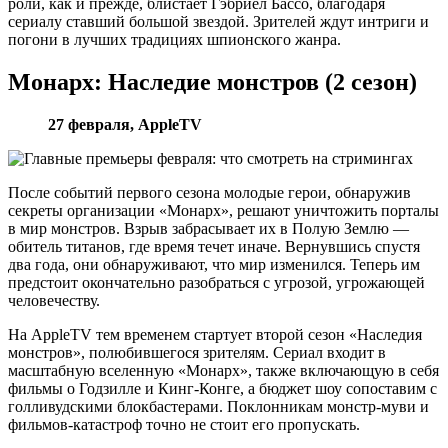
роли, как и прежде, блистает Гэбриел Бассо, благодаря
сериалу ставший большой звездой. Зрителей ждут интриги и
погони в лучших традициях шпионского жанра.
Монарх: Наследие монстров (2 сезон)
27 февраля, AppleTV
После событий первого сезона молодые герои, обнаружив
секреты организации «Монарх», решают уничтожить порталы
в мир монстров. Взрыв забрасывает их в Полую Землю —
обитель титанов, где время течет иначе. Вернувшись спустя
два года, они обнаруживают, что мир изменился. Теперь им
предстоит окончательно разобраться с угрозой, угрожающей
человечеству.
На AppleTV тем временем стартует второй сезон «Наследия
монстров», полюбившегося зрителям. Сериал входит в
масштабную вселенную «Монарх», также включающую в себя
фильмы о Годзилле и Кинг-Конге, а бюджет шоу сопоставим с
голливудскими блокбастерами. Поклонникам монстр-муви и
фильмов-катастроф точно не стоит его пропускать.