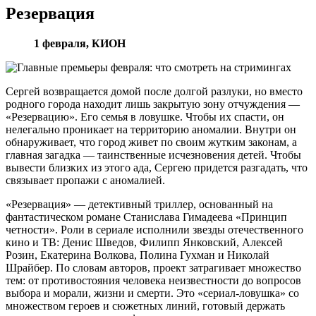
Резервация
1 февраля, КИОН
Сергей возвращается домой после долгой разлуки, но вместо
родного города находит лишь закрытую зону отчуждения —
«Резервацию». Его семья в ловушке. Чтобы их спасти, он
нелегально проникает на территорию аномалии. Внутри он
обнаруживает, что город живет по своим жутким законам, а
главная загадка — таинственные исчезновения детей. Чтобы
вывести близких из этого ада, Сергею придется разгадать, что
связывает пропажи с аномалией.
«Резервация» — детективный триллер, основанный на
фантастическом романе Станислава Гимадеева «Принцип
четности». Роли в сериале исполнили звезды отечественного
кино и ТВ: Денис Шведов, Филипп Янковский, Алексей
Розин, Екатерина Волкова, Полина Гухман и Николай
Шрайбер. По словам авторов, проект затрагивает множество
тем: от противостояния человека неизвестности до вопросов
выбора и морали, жизни и смерти. Это «сериал-ловушка» со
множеством героев и сюжетных линий, готовый держать