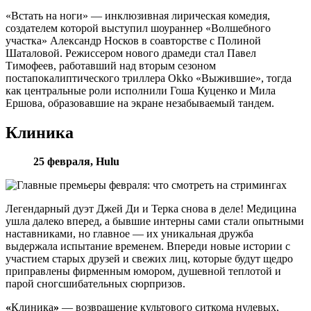
«Встать на ноги» — инклюзивная лирическая комедия,
создателем которой выступил шоураннер «Волшебного
участка» Александр Носков
в соавторстве с Полиной
Шаталовой. Режиссером нового драмеди стал Павел
Тимофеев, работавший над вторым сезоном
постапокалиптического триллера Okko «Выжившие», тогда
как центральные роли исполнили Гоша Куценко и Мила
Ершова, образовавшие на экране незабываемый тандем.
Клиника
25 февраля,
Hulu
Легендарный дуэт Джей Ди и Терка снова в деле! Медицина
ушла далеко вперед, а бывшие интерны сами стали опытными
наставниками, но главное — их уникальная дружба
выдержала испытание временем. Впереди новые истории с
участием старых друзей и свежих лиц, которые будут щедро
приправлены фирменным юмором, душевной теплотой и
парой сногсшибательных сюрпризов.
«
Клиника
»
— возвращение культового ситкома нулевых,