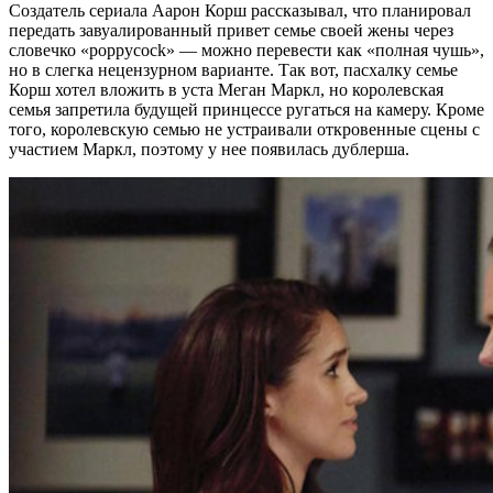
Создатель сериала Аарон Корш рассказывал, что планировал
передать завуалированный привет семье своей жены через
словечко «poppycock» — можно перевести как «полная чушь»,
но в слегка нецензурном варианте. Так вот, пасхалку семье
Корш хотел вложить в уста Меган Маркл, но королевская
семья запретила будущей принцессе ругаться на камеру. Кроме
того, королевскую семью не устраивали откровенные сцены с
участием Маркл, поэтому у нее появилась дублерша.