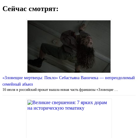
Сейчас смотрят:
«Зловещие мертвецы: Пекло» Себастьяна Ваничека — непреодолимый
семейный абьюз
16 июля в российский прокат вышла новая часть франшизы «Зловещие …