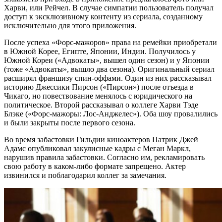
Харви, или Рейчел. В случае симпатии пользователь получал
доступ к эксклюзивному контенту из сериала, созданному
исключительно для этого приложения.
После успеха «Форс-мажоров» права на ремейки приобретали
в Южной Корее, Египте, Японии, Индии. Получилось у
Южной Кореи («Адвокаты», вышел один сезон) и у Японии
(тоже «Адвокаты», вышло два сезона). Оригинальный сериал
расширял франшизу спин-оффами. Один из них рассказывал
историю Джессики Пирсон («Пирсон») после отъезда в
Чикаго, но повествование менялось с юридического на
политическое. Второй рассказывал о коллеге Харви Тэде
Блэке («Форс-мажоры: Лос-Анджелес»). Оба шоу провалились
и были закрыты после первого сезона.
Во время забастовки Гильдии киноактеров Патрик Джей
Адамс опубликовал закулисные кадры с Меган Маркл,
нарушив правила забастовки. Согласно им, рекламировать
свою работу в каком-либо формате запрещено. Актер
извинился и поблагодарил коллег за замечания.