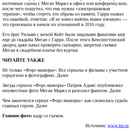
интимные сцены с Меган Маркл в офисе или конференц-зале,
после чего пошутил, что ему нужна «электрошоковая
терапия», чтобы стереть эти образы из памяти. Гарри назвал
это ошибкой, отметив:
«Я не хотел видеть такое вживую»
—
это произошло в начале их отношений в 2016 году.
Его брат Уильям с женой Кейт были заядлыми фанатами шоу
еще до свадьбы Меган с Гарри. После этого Кенсингтонский
дворец даже начал проверять сценарии, запретив съемки
Меган в свадебном платье без куртки.
ЧИТАЙТЕ ТАКЖЕ
Не только «Форс-мажоры»: Все сериалы и фильмы с участием
герцогини в фотографиях. Далее
Звезда сериала «Форс-мажоры» Патрик Адамс опубликовал
неизвестные фото Меган Маркл и разозлил фанатов. Далее
Чем закончился сериал «Форс-мажоры»: как сложилась судьба
главных героев. Далее
Главное фото:
кадр со съемок.
Источник:
www.kp.ru