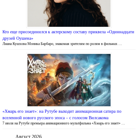
Кто еще присоединился к актерскому составу приквела «Одиннадцати
друзей Оушена»
Лиана Кушхова Моника Барбаро, знакомая зрителям по ролям в фильмах …
«Хмарь его знает»: на Рутубе выходит анимационная сатира по
вселенной нового русского эпоса – с голосом Вилсакома
7 июля на Рутубе премьера анимационного мультфильма «Хмарь его знает» …
Август 2026