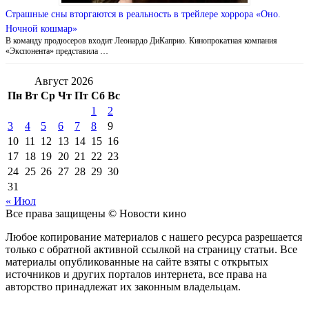
Страшные сны вторгаются в реальность в трейлере хоррора «Оно.
Ночной кошмар»
В команду продюсеров входит Леонардо ДиКаприо. Кинопрокатная компания
«Экспонента» представила …
Август 2026
Пн
Вт
Ср
Чт
Пт
Сб
Вс
1
2
3
4
5
6
7
8
9
10
11
12
13
14
15
16
17
18
19
20
21
22
23
24
25
26
27
28
29
30
31
« Июл
Все права защищены © Новости кино
Любое копирование материалов с нашего ресурса разрешается
только с обратной активной ссылкой на страницу статьи. Все
материалы опубликованные на сайте взяты с открытых
источников и других порталов интернета, все права на
авторство принадлежат их законным владельцам.