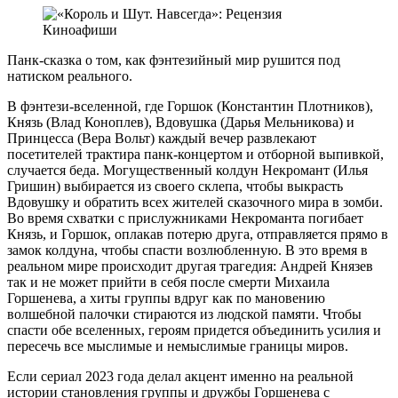
Панк-сказка о том, как фэнтезийный мир рушится под
натиском реального.
В фэнтези-вселенной, где Горшок (Константин Плотников),
Князь (Влад Коноплев), Вдовушка (Дарья Мельникова) и
Принцесса (Вера Вольт) каждый вечер развлекают
посетителей трактира панк-концертом и отборной выпивкой,
случается беда. Могущественный колдун Некромант (Илья
Гришин) выбирается из своего склепа, чтобы выкрасть
Вдовушку и обратить всех жителей сказочного мира в зомби.
Во время схватки с прислужниками Некроманта погибает
Князь, и Горшок, оплакав потерю друга, отправляется прямо в
замок колдуна, чтобы спасти возлюбленную. В это время в
реальном мире происходит другая трагедия: Андрей Князев
так и не может прийти в себя после смерти Михаила
Горшенева, а хиты группы вдруг как по мановению
волшебной палочки стираются из людской памяти. Чтобы
спасти обе вселенных, героям придется объединить усилия и
пересечь все мыслимые и немыслимые границы миров.
Если сериал 2023 года делал акцент именно на реальной
истории становления группы и дружбы Горшенева с