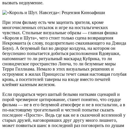
вызвать недоумение.
При этом фильму есть чем зацепить зрителя, кроме
многочисленных отсылок и игре на ностальгических
чувствах. Стильные визуальные образы — главная фишка
«Короля и Шута», чего стоит только сцена возвращения
Некроманта (к слову, подозрительно смахивающего на Дэвида
Боуи). А безумный бал во дворце колдуна, на котором он
безуспешно попытается добиться расположения Вдовушки,
напоминает то ли ритуальный маскарад Кубрика, то ли
сновидческое пространство Линча, то ли безумные миры
Терри Гиллиама. Немало в этих визуальных решениях и
остроумия: в жилах Принцессы течет самая настоящая голубая
кровь, а посетителей таверны на входе вместо печатей
клеймят каленым железом.
Если продраться через шитый белыми нитками сценарий и
порой чрезмерное цитирование, станет понятно, что сердце
фильма — не в его безумной атмосфере и не в ностальгии, а в
по-настоящему трогательной и честной попытке сказать
последнее «Прости». Ведь где как не в сказочной вселенной у
старых друзей, наговоривших друг другу много лишнего,
может появиться шанс в последний раз поговорить по душам