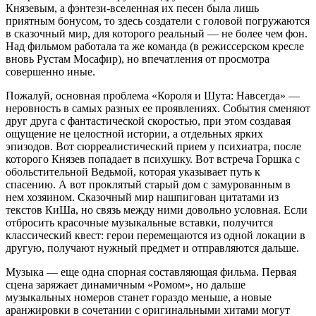
Князевым, а фэнтези-вселенная их песен была лишь
приятным бонусом, то здесь создатели с головой погружаются
в сказочный мир, для которого реальный — не более чем фон.
Над фильмом работала та же команда (в режиссерском кресле
вновь Рустам Мосафир), но впечатления от просмотра
совершенно иные.
Пожалуй, основная проблема «Короля и Шута: Навсегда» —
неровность в самых разных ее проявлениях. События сменяют
друг друга с фантастической скоростью, при этом создавая
ощущение не целостной истории, а отдельных ярких
эпизодов. Вот сюрреалистический прием у психиатра, после
которого Князев попадает в психушку. Вот встреча Горшка с
обольстительной Ведьмой, которая указывает путь к
спасению. А вот проклятый старый дом с замурованным в
нем хозяином. Сказочный мир нашпигован цитатами из
текстов КиШа, но связь между ними довольно условная. Если
отбросить красочные музыкальные вставки, получится
классический квест: герои перемещаются из одной локации в
другую, получают нужный предмет и отправляются дальше.
Музыка — еще одна спорная составляющая фильма. Первая
сцена заряжает динамичным «Ромом», но дальше
музыкальных номеров станет гораздо меньше, а новые
аранжировки в сочетании с оригинальными хитами могут