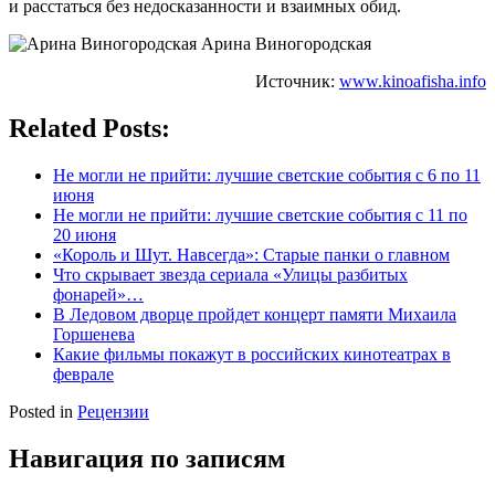
и расстаться без недосказанности и взаимных обид.
Арина Виногородская
Источник:
www.kinoafisha.info
Related Posts:
Не могли не прийти: лучшие светские события с 6 по 11
июня
Не могли не прийти: лучшие светские события с 11 по
20 июня
«Король и Шут. Навсегда»: Старые панки о главном
Что скрывает звезда сериала «Улицы разбитых
фонарей»…
В Ледовом дворце пройдет концерт памяти Михаила
Горшенева
Какие фильмы покажут в российских кинотеатрах в
феврале
Posted in
Рецензии
Навигация по записям