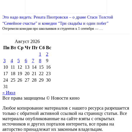
Это надо видеть: Рената Пиотровски – о драме Стаси Толстой
“Семейное счастье” и комедии “Три свадьбы и один побег”
Отгремели комедии про школьников и студентов к 1 сентября — …
Август 2026
Пн
Вт
Ср
Чт
Пт
Сб
Вс
1
2
3
4
5
6
7
8
9
10
11
12
13
14
15
16
17
18
19
20
21
22
23
24
25
26
27
28
29
30
31
« Июл
Все права защищены © Новости кино
Любое копирование материалов с нашего ресурса разрешается
только с обратной активной ссылкой на страницу статьи. Все
материалы опубликованные на сайте взяты с открытых
источников и других порталов интернета, все права на
авторство принадлежат их законным владельцам.