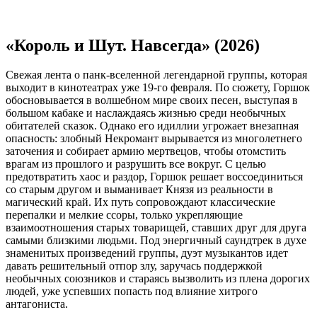
«Король и Шут. Навсегда» (2026)
Свежая лента о панк-вселенной легендарной группы, которая
выходит в кинотеатрах уже 19-го февраля. По сюжету, Горшок
обосновывается в волшебном мире своих песен, выступая в
большом кабаке и наслаждаясь жизнью среди необычных
обитателей сказок. Однако его идиллии угрожает внезапная
опасность: злобный Некромант вырывается из многолетнего
заточения и собирает армию мертвецов, чтобы отомстить
врагам из прошлого и разрушить все вокруг. С целью
предотвратить хаос и раздор, Горшок решает воссоединиться
со старым другом и выманивает Князя из реальности в
магический край. Их путь сопровождают классические
перепалки и мелкие ссоры, только укрепляющие
взаимоотношения старых товарищей, ставших друг для друга
самыми близкими людьми. Под энергичный саундтрек в духе
знаменитых произведений группы, дуэт музыкантов идет
давать решительный отпор злу, заручась поддержкой
необычных союзников и стараясь вызволить из плена дорогих
людей, уже успевших попасть под влияние хитрого
антагониста.