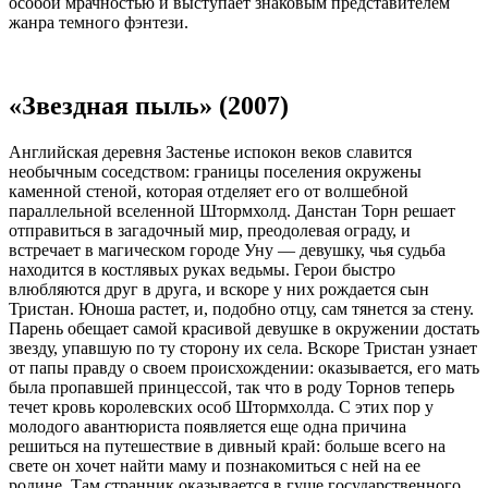
особой мрачностью и выступает знаковым представителем
жанра темного фэнтези.
«Звездная пыль» (2007)
Английская деревня Застенье испокон веков славится
необычным соседством: границы поселения окружены
каменной стеной, которая отделяет его от волшебной
параллельной вселенной Штормхолд. Данстан Торн решает
отправиться в загадочный мир, преодолевая ограду, и
встречает в магическом городе Уну — девушку, чья судьба
находится в костлявых руках ведьмы. Герои быстро
влюбляются друг в друга, и вскоре у них рождается сын
Тристан. Юноша растет, и, подобно отцу, сам тянется за стену.
Парень обещает самой красивой девушке в окружении достать
звезду, упавшую по ту сторону их села. Вскоре Тристан узнает
от папы правду о своем происхождении: оказывается, его мать
была пропавшей принцессой, так что в роду Торнов теперь
течет кровь королевских особ Штормхолда. С этих пор у
молодого авантюриста появляется еще одна причина
решиться на путешествие в дивный край: больше всего на
свете он хочет найти маму и познакомиться с ней на ее
родине. Там странник оказывается в гуще государственного