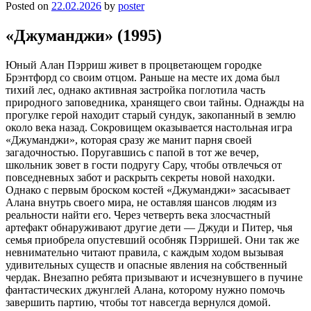
Posted on
22.02.2026
by
poster
«Джуманджи» (1995)
Юный Алан Пэрриш живет в процветающем городке
Брэнтфорд со своим отцом. Раньше на месте их дома был
тихий лес, однако активная застройка поглотила часть
природного заповедника, хранящего свои тайны. Однажды на
прогулке герой находит старый сундук, закопанный в землю
около века назад. Сокровищем оказывается настольная игра
«Джуманджи», которая сразу же манит парня своей
загадочностью. Поругавшись с папой в тот же вечер,
школьник зовет в гости подругу Сару, чтобы отвлечься от
повседневных забот и раскрыть секреты новой находки.
Однако с первым броском костей «Джуманджи» засасывает
Алана внутрь своего мира, не оставляя шансов людям из
реальности найти его. Через четверть века злосчастный
артефакт обнаруживают другие дети — Джуди и Питер, чья
семья приобрела опустевший особняк Пэрришей. Они так же
невнимательно читают правила, с каждым ходом вызывая
удивительных существ и опасные явления на собственный
чердак. Внезапно ребята призывают и исчезнувшего в пучине
фантастических джунглей Алана, которому нужно помочь
завершить партию, чтобы тот навсегда вернулся домой.