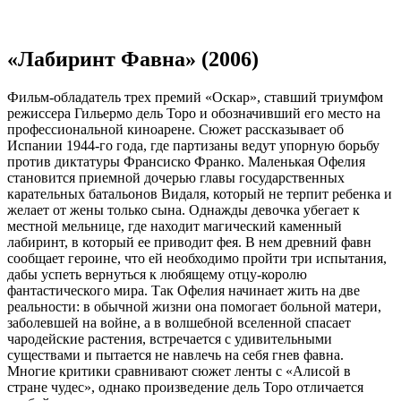
«Лабиринт Фавна» (2006)
Фильм-обладатель трех премий «Оскар», ставший триумфом
режиссера Гильермо дель Торо и обозначивший его место на
профессиональной киноарене. Сюжет рассказывает об
Испании 1944-го года, где партизаны ведут упорную борьбу
против диктатуры Франсиско Франко. Маленькая Офелия
становится приемной дочерью главы государственных
карательных батальонов Видаля, который не терпит ребенка и
желает от жены только сына. Однажды девочка убегает к
местной мельнице, где находит магический каменный
лабиринт, в который ее приводит фея. В нем древний фавн
сообщает героине, что ей необходимо пройти три испытания,
дабы успеть вернуться к любящему отцу-королю
фантастического мира. Так Офелия начинает жить на две
реальности: в обычной жизни она помогает больной матери,
заболевшей на войне, а в волшебной вселенной спасает
чародейские растения, встречается с удивительными
существами и пытается не навлечь на себя гнев фавна.
Многие критики сравнивают сюжет ленты с «Алисой в
стране чудес», однако произведение дель Торо отличается