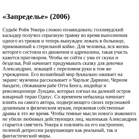
«Запределье» (2006)
Судьбе Ройя Уокера сложно позавидовать: голливудский
каскадер получил серьезную травму во время выполнения
одного из трюков и теперь вынужден лежать в больнице,
прикованный к стерильной койке. Для человека, вся жизнь
которого состояла из движения и адреналина, такая участь
кажется приговором. Чтобы не сойти с ума от скуки и
безделья, Рой начинает придумывать сказку для девочки
Александрии, лежащей с переломом руки в том же
учреждении. Его волшебный мир буквально оживает на
экране: мужчина рассказывает о Чарльзе Дарвине, Черном
бандите, сбежавшем рабе Отта Бенга, индийце и
революционере Луиджи, которых изгнал на далекий остров
коварный тиран Одиус. Со временем небылица начинает
влиять на самого автора, подвергающего своих персонажей
душевным и физическим мукам, переживая собственные
драмы в это же время. Чтобы темные мысли нового знакомого
не убили любимых действующих лиц, маленькая Александрия
старается смягчить Уокера и повлиять на его настроение,
пеленой депрессии разрушающее как реальный, так и
фантастический миры.