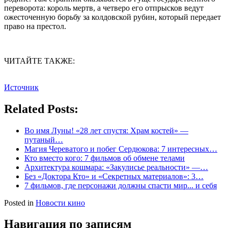
переворота: король мертв, а четверо его отпрысков ведут
ожесточенную борьбу за колдовской рубин, который передает
право на престол.
ЧИТАЙТЕ ТАКЖЕ:
Источник
Related Posts:
Во имя Луны! «28 лет спустя: Храм костей» —
путаный…
Магия Череватого и побег Сердюкова: 7 интересных…
Кто вместо кого: 7 фильмов об обмене телами
Архитектура кошмара: «Закулисье реальности» —…
Без «Доктора Кто» и «Секретных материалов»: 3…
7 фильмов, где персонажи должны спасти мир... и себя
Posted in
Новости кино
Навигация по записям