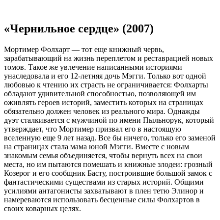
«Чернильное сердце» (2007)
Мортимер Фолхарт — тот еще книжный червь,
зарабатывающий на жизнь переплетом и реставрацией новых
томов. Такое же увлечение написанными историями
унаследовала и его 12-летняя дочь Мэгги. Только вот одной
любовью к чтению их страсть не ограничивается: Фолхарты
обладают удивительной способностью, позволяющей им
оживлять героев историй, заместить которых на страницах
обязательно должен человек из реального мира. Однажды
дуэт сталкивается с мужчиной по имени Пыльнорук, который
утверждает, что Мортимер призвал его в настоящую
вселенную еще 9 лет назад. Все бы ничего, только его заменой
на страницах стала мама юной Мэгги. Вместе с новым
знакомым семья объединяется, чтобы вернуть всех на свои
места, но им пытаются помешать и книжные злодеи: грозный
Козерог и его сообщник Басту, построившие большой замок с
фантастическими существами из старых историй. Общими
усилиями антагонисты захватывают в плен тетю Элинор и
намереваются использовать бесценные силы Фолхартов в
своих коварных целях.