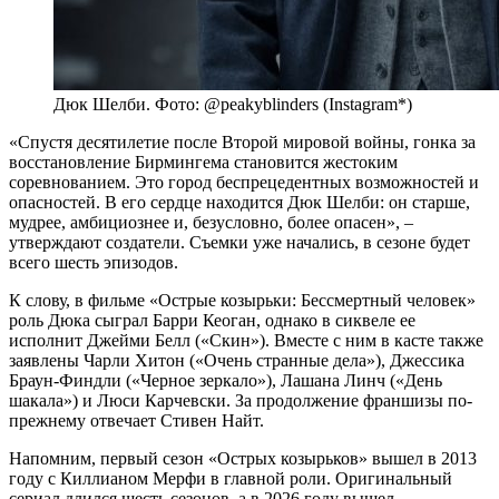
Дюк Шелби. Фото: @peakyblinders (Instagram*)
«Спустя десятилетие после Второй мировой войны, гонка за
восстановление Бирмингема становится жестоким
соревнованием. Это город беспрецедентных возможностей и
опасностей. В его сердце находится Дюк Шелби: он старше,
мудрее, амбициознее и, безусловно, более опасен», –
утверждают создатели. Съемки уже начались, в сезоне будет
всего шесть эпизодов.
К слову, в фильме «Острые козырьки: Бессмертный человек»
роль Дюка сыграл Барри Кеоган, однако в сиквеле ее
исполнит Джейми Белл («Скин»). Вместе с ним в касте также
заявлены Чарли Хитон («Очень странные дела»), Джессика
Браун-Финдли («Черное зеркало»), Лашана Линч («День
шакала») и Люси Карчевски. За продолжение франшизы по-
прежнему отвечает Стивен Найт.
Напомним, первый сезон «Острых козырьков» вышел в 2013
году с Киллианом Мерфи в главной роли. Оригинальный
сериал длился шесть сезонов, а в 2026 году вышел