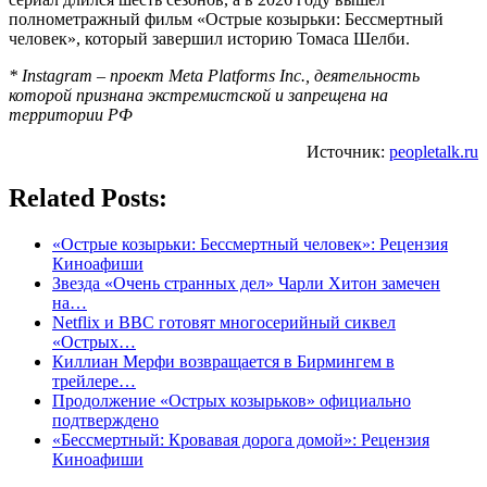
полнометражный фильм «Острые козырьки: Бессмертный
человек», который завершил историю Томаса Шелби.
* Instagram – проект Meta Platforms Inc., деятельность
которой признана экстремистской и запрещена на
территории РФ
Источник:
peopletalk.ru
Related Posts:
«Острые козырьки: Бессмертный человек»: Рецензия
Киноафиши
Звезда «Очень странных дел» Чарли Хитон замечен
на…
Netflix и BBC готовят многосерийный сиквел
«Острых…
Киллиан Мерфи возвращается в Бирмингем в
трейлере…
Продолжение «Острых козырьков» официально
подтверждено
«Бессмертный: Кровавая дорога домой»: Рецензия
Киноафиши