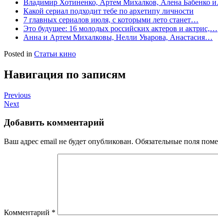
Владимир Хотиненко, Артем Михалков, Алена Бабенко 
Какой сериал подходит тебе по архетипу личности
7 главных сериалов июля, с которыми лето станет…
Это будущее: 16 молодых российских актеров и актрис,…
Анна и Артем Михалковы, Нелли Уварова, Анастасия…
Posted in
Статьи кино
Навигация по записям
Previous
Next
Добавить комментарий
Ваш адрес email не будет опубликован.
Обязательные поля пом
Комментарий
*