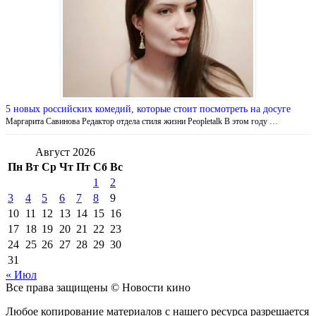
5 новых российских комедий, которые стоит посмотреть на досуге
Маргарита Савинова Редактор отдела стиля жизни Peopletalk В этом году …
Август 2026
Пн
Вт
Ср
Чт
Пт
Сб
Вс
1
2
3
4
5
6
7
8
9
10
11
12
13
14
15
16
17
18
19
20
21
22
23
24
25
26
27
28
29
30
31
« Июл
Все права защищены © Новости кино
Любое копирование материалов с нашего ресурса разрешается