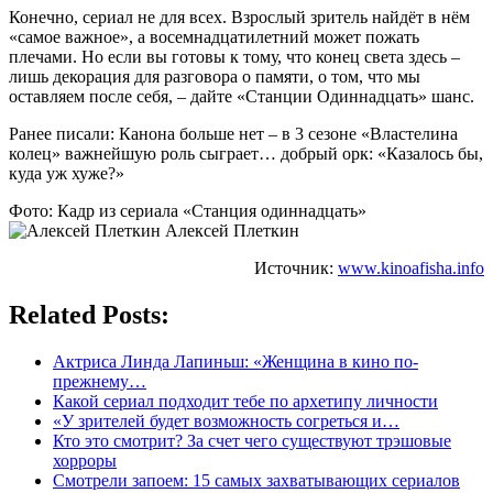
Конечно, сериал не для всех. Взрослый зритель найдёт в нём
«самое важное», а восемнадцатилетний может пожать
плечами. Но если вы готовы к тому, что конец света здесь –
лишь декорация для разговора о памяти, о том, что мы
оставляем после себя, – дайте «Станции Одиннадцать» шанс.
Ранее писали: Канона больше нет – в 3 сезоне «Властелина
колец» важнейшую роль сыграет… добрый орк: «Казалось бы,
куда уж хуже?»
Фото: Кадр из сериала «Станция одиннадцать»
Алексей Плеткин
Источник:
www.kinoafisha.info
Related Posts:
Актриса Линда Лапиньш: «Женщина в кино по-
прежнему…
Какой сериал подходит тебе по архетипу личности
«У зрителей будет возможность согреться и…
Кто это смотрит? За счет чего существуют трэшовые
хорроры
Смотрели запоем: 15 самых захватывающих сериалов