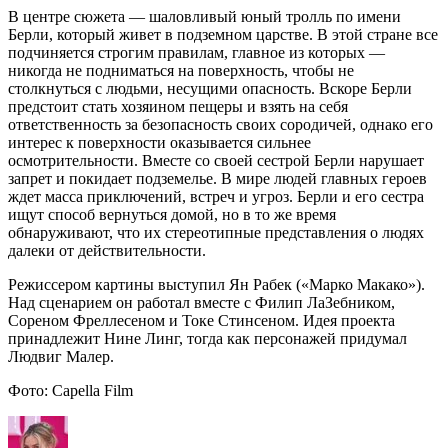
В центре сюжета — шаловливый юный тролль по имени
Берли, который живет в подземном царстве. В этой стране все
подчиняется строгим правилам, главное из которых —
никогда не подниматься на поверхность, чтобы не
столкнуться с людьми, несущими опасность. Вскоре Берли
предстоит стать хозяином пещеры и взять на себя
ответственность за безопасность своих сородичей, однако его
интерес к поверхности оказывается сильнее
осмотрительности. Вместе со своей сестрой Берли нарушает
запрет и покидает подземелье. В мире людей главных героев
ждет масса приключений, встреч и угроз. Берли и его сестра
ищут способ вернуться домой, но в то же время
обнаруживают, что их стереотипные представления о людях
далеки от действительности.
Режиссером картины выступил Ян Рабек («Марко Макако»).
Над сценарием он работал вместе с Филип ЛаЗебником,
Сореном Фреллесеном и Токе Стинсеном. Идея проекта
принадлежит Нине Линг, тогда как персонажей придумал
Людвиг Малер.
Фото: Capella Film