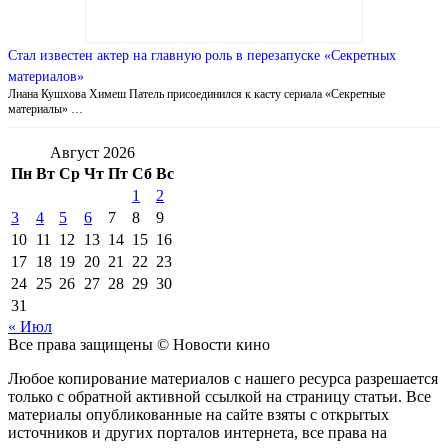
Стал известен актер на главную роль в перезапуске «Секретных
материалов»
Лиана Кушхова Химеш Патель присоединился к касту сериала «Секретные
материалы» …
Август 2026
Пн
Вт
Ср
Чт
Пт
Сб
Вс
1
2
3
4
5
6
7
8
9
10
11
12
13
14
15
16
17
18
19
20
21
22
23
24
25
26
27
28
29
30
31
« Июл
Все права защищены © Новости кино
Любое копирование материалов с нашего ресурса разрешается
только с обратной активной ссылкой на страницу статьи. Все
материалы опубликованные на сайте взяты с открытых
источников и других порталов интернета, все права на