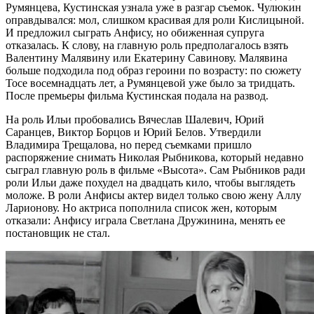
Румянцева, Кустинская узнала уже в разгар съемок. Чулюкин
оправдывался: мол, слишком красивая для роли Кислицыной.
И предложил сыграть Анфису, но обиженная супруга
отказалась. К слову, на главную роль предполагалось взять
Валентину Малявину или Екатерину Савинову. Малявина
больше подходила под образ героини по возрасту: по сюжету
Тосе восемнадцать лет, а Румянцевой уже было за тридцать.
После премьеры фильма Кустинская подала на развод.
На роль Ильи пробовались Вячеслав Шалевич, Юрий
Саранцев, Виктор Борцов и Юрий Белов. Утвердили
Владимира Трещалова, но перед съемками пришло
распоряжение снимать Николая Рыбникова, который недавно
сыграл главную роль в фильме «Высота». Сам Рыбников ради
роли Ильи даже похудел на двадцать кило, чтобы выглядеть
моложе. В роли Анфисы актер видел только свою жену Аллу
Ларионову. Но актриса пополнила список жен, которым
отказали: Анфису играла Светлана Дружинина, менять ее
постановщик не стал.