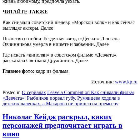
жизнь любимому, предпочла уехать.
ЧИТАЙТЕ ТАКЖЕ
Как снимали советский шедевр «Морской волк» и как сейчас
выглядят актеры. Далее
Пьянство и побои: бездетная звезда «Девчат» Люсьена
Овчинникова умерла в нищете и забвении. Далее
Где искать «киноляп» в советском фильме «Девчата»,
рассказала Светлана Дружинина. Далее
Главное фото:
кадр из фильма.
Источник:
www.kp.ru
Posted in
О сериалах
Leave a Comment
on Как снимали фильм
«Девчата»: Рыбников порвал губу, Румянцева ходила в
детских валенках, а Макарова не пришла на премьеру
Николас Кейдж раскрыл, каких
персонажей предпочитает играть в
кино