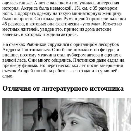
оделась так же. А вот с валенками получилась интересная
история. Актриса была невысокой, 151 см, с 35 размером
ноги. Подобрать одежду на такую миниатюрную женщину
было непросто. Со склада для Румянцевой принесли валенки
45 размера, в которых она фактически «утонула». Кто-то из
местных жителей, увидев это, принес из дома детские
валенки, в которых и ходила актриса.
На съемках Рыбников сдружился с бригадиром лесорубов
Андреем Плотниковым. Они были похожи и по фигуре, и
внешне, поэтому мужчина стал дублером актера в сценах с
валкой леса. Они много общались, Плотников даже ездил на
премьеру фильма. Но через несколько лет после завершения
съемок Андрей погиб на работе — его задавило упавшей
елью.
Отличия от литературного источника