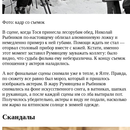
Фото: кадр со съемок
В сцене, когда Тося принесла лесорубам обед, Николай
Рыбников по-настоящему облизал алюминиевую ложку и
немедленно примерз к ней губами. Помощи ждать не стал —
оторвал столовый прибор вместе с кожей. Кстати, именно
этот момент заставил Румянцеву зауважать коллегу: было
видно, что судьба фильма ему небезразлична. К концу съемок
отношения у актеров наладились.
А вот финальные сцены снимали уже в тепле, в Ялте. Правда,
по сюжету все равно был мороз, который и пришлось
изображать актерам. В жару Румянцева и Рыбников
снимались на фоне искусственного снега, в ватниках, шапках
и рукавицах, а после каждой сцены им со лба вытирали пот.
Получилось убедительно, актеры и виду не подали, насколько
им жарко на ялтинском солнце в зимней одежде.
Скандалы