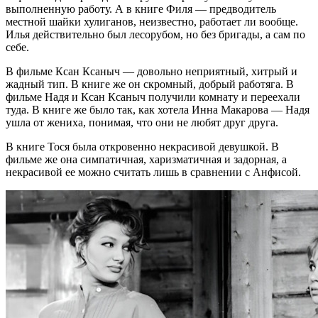
выполненную работу. А в книге Филя — предводитель
местной шайки хулиганов, неизвестно, работает ли вообще.
Илья действительно был лесорубом, но без бригады, а сам по
себе.
В фильме Ксан Ксаныч — довольно неприятный, хитрый и
жадный тип. В книге же он скромный, добрый работяга. В
фильме Надя и Ксан Ксаныч получили комнату и переехали
туда. В книге же было так, как хотела Инна Макарова — Надя
ушла от жениха, понимая, что они не любят друг друга.
В книге Тося была откровенно некрасивой девушкой. В
фильме же она симпатичная, харизматичная и задорная, а
некрасивой ее можно считать лишь в сравнении с Анфисой.