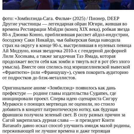
фото: «Зомбилэнда-Сага. Фильм» (2025) / Пионер, DEEP
Другие участницы — легендарная ойран Югири, жившая во
времена Реставрации Мэйдзи (конец XIX века), робкая звезда
80-х Дзюнко Конно, приблизившая рассвет айдол-индустрии,
босодзоку Саки Никайдо, чья байкерская банда наводила
страх на округу в конце 90-х, выстрелившая в нулевых певица
Ай Мидзуно, юная звездочка 2010-х с гендерной дисфорией
Лили Хосикава, а также загадочная Таэ Ямада, которая
продолжает вести себя как зомби и тянуть всё в рот (без злого
умысла). Вместе они спелись под мэришеллиевской вывеской
«Франтютю» (или «Франшушу»), сумев покорить аудиторию
от подростков до блэк-металлистов.
Оригинальное аниме «Зомбилэнд» появилось как дань
префектуре — родине главы издательства Cygames, где
инициировали проект. Сперва идею сценариста Сигэру
Муракоси о поющих мертвецах не оценили, но стоило
добавить в концепт патриотическую нотку, как будущая
франшиза получила зеленый свет. В силу разных причин за
Сагой закрепилась дурная слава — и президент Коити
Ватанабэ давно искал способ улучшить имидж малой родины,
переживающей не лучшие времена и даже терпящая