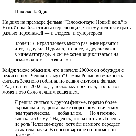
Николас Кейдж
На днях на премьере фильма “Человек-паук: Новый день” в
Нью-Йорке 62-летний актер сообщил, что ему хочется играть
разных персонажей — и злодеев, и супергероев.
Злодеи? Я играл злодеев много раз. Мне нравятся
и те, и другие. Я думаю, что и те, и другие важны
в кинематографе. Я бы не хотел зацикливаться на
чем-то одном, — заявил он.
Кейдж также объяснил, что в начале 2000-х он обсуждал с
режиссером “Человека-паука” Сэмом Рейми возможность
сыграть Зеленого гоблина, но решил сняться в фильме
“Адаптация” 2002 года , поскольку посчитал, что на тот
момент это было лучшим решением.
Я решил сняться в другом фильме, гораздо более
скромном и нуарном, даже скорее романтическом,
чем трагическом, — добавил он. — Но я помню,
как сказал Сэму: “Надеюсь, тот, кого ты выберешь
на роль Человека-паука, хотя бы немного передаст
язык тела паука. В своей квартире он ползает по
потолку”.