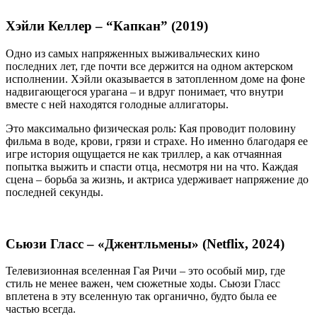
Хэйли Келлер – “Капкан” (2019)
Одно из самых напряженных выживальческих кино
последних лет, где почти все держится на одном актерском
исполнении. Хэйли оказывается в затопленном доме на фоне
надвигающегося урагана – и вдруг понимает, что внутри
вместе с ней находятся голодные аллигаторы.
Это максимально физическая роль: Кая проводит половину
фильма в воде, крови, грязи и страхе. Но именно благодаря ее
игре история ощущается не как триллер, а как отчаянная
попытка выжить и спасти отца, несмотря ни на что. Каждая
сцена – борьба за жизнь, и актриса удерживает напряжение до
последней секунды.
Сьюзи Гласс – «Джентльмены» (Netflix, 2024)
Телевизионная вселенная Гая Ричи – это особый мир, где
стиль не менее важен, чем сюжетные ходы. Сьюзи Гласс
вплетена в эту вселенную так органично, будто была ее
частью всегда.