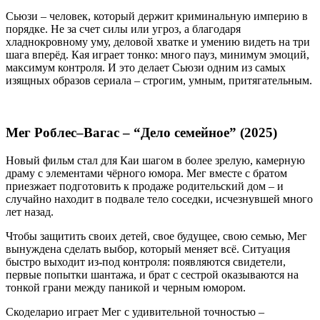
Сьюзи – человек, который держит криминальную империю в
порядке. Не за счет силы или угроз, а благодаря
хладнокровному уму, деловой хватке и умению видеть на три
шага вперёд. Кая играет тонко: много пауз, минимум эмоций,
максимум контроля. И это делает Сьюзи одним из самых
изящных образов сериала – строгим, умным, притягательным.
Мег Роблес–Вагас – “Дело семейное” (2025)
Новый фильм стал для Каи шагом в более зрелую, камерную
драму с элементами чёрного юмора. Мег вместе с братом
приезжает подготовить к продаже родительский дом – и
случайно находит в подвале тело соседки, исчезнувшей много
лет назад.
Чтобы защитить своих детей, свое будущее, свою семью, Мег
вынуждена сделать выбор, который меняет всё. Ситуация
быстро выходит из-под контроля: появляются свидетели,
первые попытки шантажа, и брат с сестрой оказываются на
тонкой грани между паникой и черным юмором.
Скоделарио играет Мег с удивительной точностью –