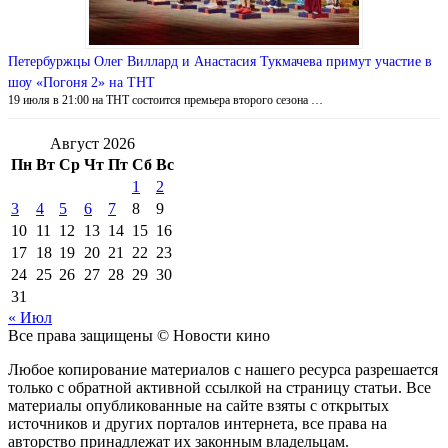
Петербуржцы Олег Виллард и Анастасия Тукмачева примут участие в
шоу «Погоня 2» на ТНТ
19 июля в 21:00 на ТНТ состоится премьера второго сезона …
Август 2026
Пн
Вт
Ср
Чт
Пт
Сб
Вс
1
2
3
4
5
6
7
8
9
10
11
12
13
14
15
16
17
18
19
20
21
22
23
24
25
26
27
28
29
30
31
« Июл
Все права защищены © Новости кино
Любое копирование материалов с нашего ресурса разрешается
только с обратной активной ссылкой на страницу статьи. Все
материалы опубликованные на сайте взяты с открытых
источников и других порталов интернета, все права на
авторство принадлежат их законным владельцам.