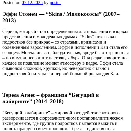
Posted on
07.12.2025
by
poster
Эффи Стонем — “Skins / Молокососы” (2007–
2013)
Сериал, который стал определяющим для поколения и взорвал
представления о молодежных драмах. “Skins” показывал
подростков без прикрас – со страхами, кризисами и
болезненным взрослением. Эффи в исполнении Каи стала его
сердцем. Молчаливая, наблюдательная, вроде бы отстраненная
– но внутри нее кипит настоящая буря. Она редко говорит, но
каждое ее появление меняет атмосферу в кадре. Эффи стала
символом сложной, хрупкой, но невероятно сильной
подростковой натуры – и первой большой ролью для Каи.
Тереза Агнес – франшиза “Бегущий в
лабиринте” (2014–2018)
“Бегущий в лабиринте” – мировой хит, действие которого
разворачивается в сюрреалистичном постапокалиптическом
эксперименте, где группа подростков пытается выжить и
понять правду о своем прошлом. Тереза – единственная