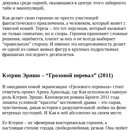
девушка среди парней, оказавшаяся в центре этого лабиринта
тайн и манипуляций.
Кая делает свою героиню не просто участницей
фантастического приключения, а человеком, который живет с
тяжелой ношей. Тереза – это тот персонаж, который вызывает
не только симпатию, но и споры. Героиня принимает сложные
решения, ошибается, платит за них и не всегда выбирает
“правильную” сторону. И именно эта неоднозначность делает
ее одной из самых живых фигур в крупных подростковых
франшизах последнего десятилетия.
Кэтрин Эрншо – “Грозовой перевал” (2011)
В ожидании новой экранизации «Грозового перевала» стоит
отметить проект Арнеа Арнольда, где Кая исполнила главную
роль Кэтрин Эрншо. Киноверсия романа Бронте 2011 года
лишена условной “красоты” костюмной драмы – это сырая,
чувственная, дикая история о разрушительной любви на фоне
ветреных пустошей. И Кая в ней абсолютно на своем месте.
Ее Кэтрин – не эфемерная викторианская героиня, а
настоящая стихия: гордая, свободолюбивая, резкая. Она любит