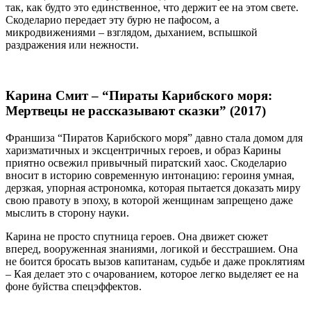
так, как будто это единственное, что держит ее на этом свете.
Скоделарио передает эту бурю не пафосом, а
микродвижениями – взглядом, дыханием, вспышкой
раздражения или нежности.
Карина Смит – “Пираты Карибского моря:
Мертвецы не рассказывают сказки” (2017)
Франшиза “Пиратов Карибского моря” давно стала домом для
харизматичных и эксцентричных героев, и образ Карины
приятно освежил привычный пиратский хаос. Скоделарио
вносит в историю современную интонацию: героиня умная,
дерзкая, упорная астрономка, которая пытается доказать миру
свою правоту в эпоху, в которой женщинам запрещено даже
мыслить в сторону науки.
Карина не просто спутница героев. Она движет сюжет
вперед, вооруженная знаниями, логикой и бесстрашием. Она
не боится бросать вызов капитанам, судьбе и даже проклятиям
– Кая делает это с очарованием, которое легко выделяет ее на
фоне буйства спецэффектов.