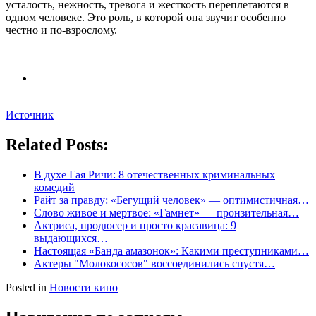
усталость, нежность, тревога и жесткость переплетаются в
одном человеке. Это роль, в которой она звучит особенно
честно и по-взрослому.
Источник
Related Posts:
В духе Гая Ричи: 8 отечественных криминальных
комедий
Райт за правду: «Бегущий человек» — оптимистичная…
Слово живое и мертвое: «Гамнет» — пронзительная…
Актриса, продюсер и просто красавица: 9
выдающихся…
Настоящая «Банда амазонок»: Какими преступниками…
Актеры "Молокососов" воссоединились спустя…
Posted in
Новости кино