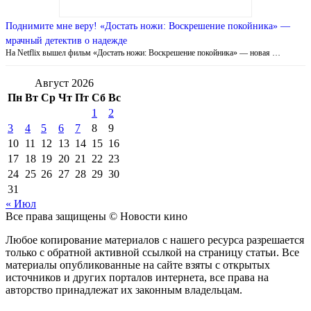
Поднимите мне веру! «Достать ножи: Воскрешение покойника» —
мрачный детектив о надежде
На Netflix вышел фильм «Достать ножи: Воскрешение покойника» — новая …
Август 2026
Пн
Вт
Ср
Чт
Пт
Сб
Вс
1
2
3
4
5
6
7
8
9
10
11
12
13
14
15
16
17
18
19
20
21
22
23
24
25
26
27
28
29
30
31
« Июл
Все права защищены © Новости кино
Любое копирование материалов с нашего ресурса разрешается
только с обратной активной ссылкой на страницу статьи. Все
материалы опубликованные на сайте взяты с открытых
источников и других порталов интернета, все права на
авторство принадлежат их законным владельцам.