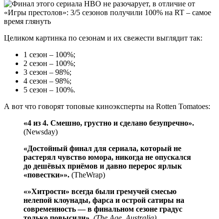
Целиком картинка по сезонам и их свежести выглядит так:
1 сезон – 100%;
2 сезон – 100%;
3 сезон – 98%;
4 сезон – 98%;
5 сезон – 100%.
А вот что говорят топовые киноэксперты на Rotten Tomatoes:
«4 из 4. Смешно, грустно и сделано безупречно».
(Newsday)
«Достойный финал для сериала, который не
растерял чувство юмора, никогда не опускался
до дешёвых приёмов и давно перерос ярлык
«повестки»».
(TheWrap)
«»Хитрости» всегда были гремучей смесью
нелепой клоунады, фарса и острой сатиры на
современность — в финальном сезоне градус
только повысили».
(The Age, Australia)