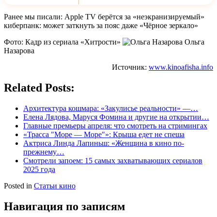
Ранее мы писали: Apple TV берётся за «неэкранизируемый»
киберпанк: может заткнуть за пояс даже «Чёрное зеркало»
Фото: Кадр из сериала «Хитрости»
Ольга
Назарова
Источник:
www.kinoafisha.info
Related Posts:
Архитектура кошмара: «Закулисье реальности» —…
Елена Лядова, Маруся Фомина и другие на открытии…
Главные премьеры апреля: что смотреть на стримингах
«Трасса "Море — Море"»: Крыша едет не спеша
Актриса Линда Лапиньш: «Женщина в кино по-
прежнему…
Смотрели запоем: 15 самых захватывающих сериалов
2025 года
Posted in
Статьи кино
Навигация по записям