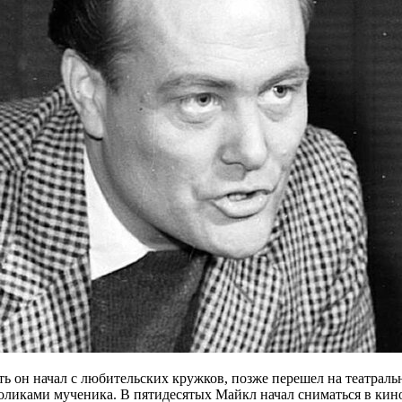
ть он начал с любительских кружков, позже перешел на театрал
оликами мученика. В пятидесятых Майкл начал сниматься в кин