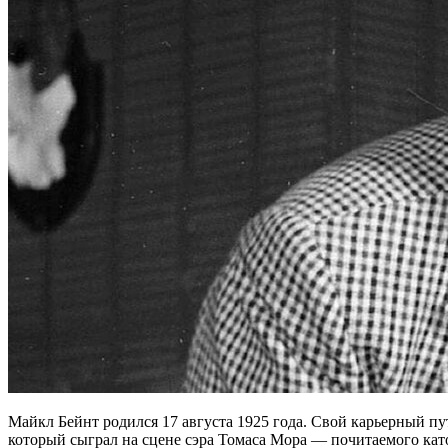
Майкл Бейнт родился 17 августа 1925 года. Свой карьерный пу
который сыграл на сцене сэра Томаса Мора — почитаемого кат