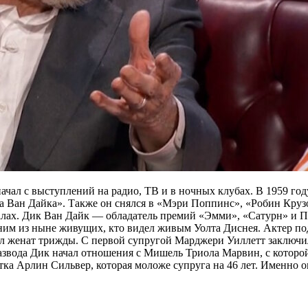
начал с выступлений на радио, ТВ и в ночных клубах. В 1959 го
а Ван Дайка». Также он снялся в «Мэри Поппинс», «Робин Круз
иалах. Дик Ван Дайк — обладатель премий «Эмми», «Сатурн» и 
дним из ныне живущих, кто видел живым Уолта Диснея. Актер под
л женат трижды. С первой супругой Марджери Уиллетт заключил
о развода Дик начал отношения с Мишель Триола Марвин, с которой
тка Арлин Сильвер, которая моложе супруга на 46 лет. Именно о