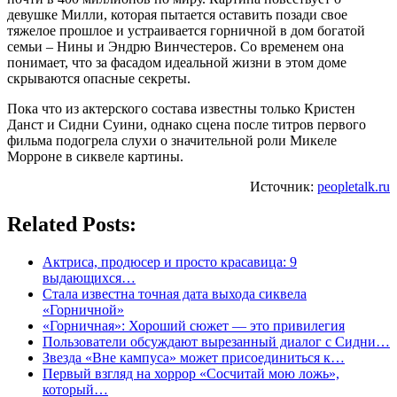
девушке Милли, которая пытается оставить позади свое
тяжелое прошлое и устраивается горничной в дом богатой
семьи – Нины и Эндрю Винчестеров. Со временем она
понимает, что за фасадом идеальной жизни в этом доме
скрываются опасные секреты.
Пока что из актерского состава известны только Кристен
Данст и Сидни Суини, однако сцена после титров первого
фильма подогрела слухи о значительной роли Микеле
Морроне в сиквеле картины.
Источник:
peopletalk.ru
Related Posts:
Актриса, продюсер и просто красавица: 9
выдающихся…
Стала известна точная дата выхода сиквела
«Горничной»
«Горничная»: Хороший сюжет — это привилегия
Пользователи обсуждают вырезанный диалог с Сидни…
Звезда «Вне кампуса» может присоединиться к…
Первый взгляд на хоррор «Сосчитай мою ложь»,
который…