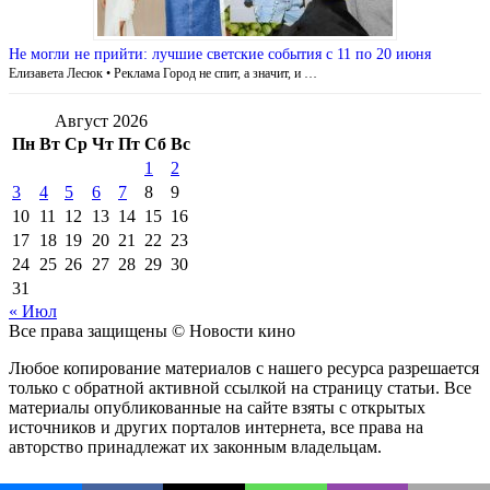
Не могли не прийти: лучшие светские события с 11 по 20 июня
Елизавета Лесюк • Реклама Город не спит, а значит, и …
Август 2026
Пн
Вт
Ср
Чт
Пт
Сб
Вс
1
2
3
4
5
6
7
8
9
10
11
12
13
14
15
16
17
18
19
20
21
22
23
24
25
26
27
28
29
30
31
« Июл
Все права защищены © Новости кино
Любое копирование материалов с нашего ресурса разрешается
только с обратной активной ссылкой на страницу статьи. Все
материалы опубликованные на сайте взяты с открытых
источников и других порталов интернета, все права на
авторство принадлежат их законным владельцам.