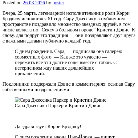
Posted on
26.03.2026
by
poster
Вчера, 25 марта, легендарной исполнительнице роли Кэрри
Брэдшоу исполнился 61 год. Сару Джессику в публичном
пространстве поздравило множество звездных друзей, в том
числе коллега по “Сексу в большом городе” Кристин Дэвис. К
слову, для подруг это традиция — они поздравляют друг друга
с важными датами публично каждый год.
С днем рождения, Сара, — подписала она галерею
совместных фото. — Как же это чудесно —
пережить все эти долгие годы вместе с тобой. С
нетерпением жду наших дальнейших
приключений.
Поклонники поддержали Дэвис в комментариях, осыпав Сару
собственными поздравлениями.
Сара Джессика Паркер и Кристин Дэвис
Да здравствует Кэрри Брэдшоу!
С днем рождения, икона Нью-Йорка, — пишут