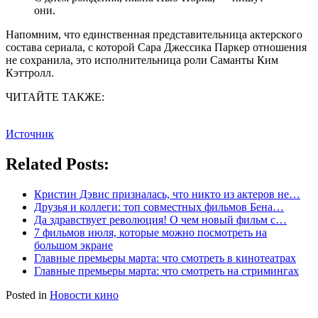
они.
Напомним, что единственная представительница актерского
состава сериала, с которой Сара Джессика Паркер отношения
не сохранила, это исполнительница роли Саманты Ким
Кэттролл.
ЧИТАЙТЕ ТАКЖЕ:
Источник
Related Posts:
Кристин Дэвис призналась, что никто из актеров не…
Друзья и коллеги: топ совместных фильмов Бена…
Да здравствует революция! О чем новый фильм с…
7 фильмов июля, которые можно посмотреть на
большом экране
Главные премьеры марта: что смотреть в кинотеатрах
Главные премьеры марта: что смотреть на стримингах
Posted in
Новости кино