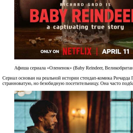
Афиша сериала «Олененок» (Baby Reindeer, Великобритан
Сериал основан на реальной истории стендап-комика Ричарда Гэ
странноватую, но безобидную посетительницу. Она часто подб