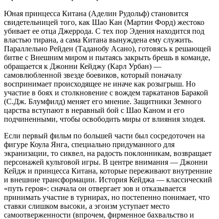
Юная принцесса Китана (Аделин Рудольф) становится
свидетельницей того, как Шао Кан (Мартин Форд) жестоко
убивает ее отца Джеррода. С тех пор Эдения находится под
властью тирана, а сама Китана вынуждена ему служить.
Параллельно Рейден (Таданобу Асано), готовясь к решающей
битве с Внешним миром и пытаясь закрыть брешь в команде,
обращается к Джонни Кейджу (Карл Урбан) —
самовлюбленной звезде боевиков, который поначалу
воспринимает происходящее не иначе как розыгрыш. Но
участие в боях и столкновение с вождем таркатанов Баракой
(С.Дж. Блумфилд) меняет его мнение. Защитники Земного
царства вступают в неравный бой с Шао Каном и его
подчиненными, чтобы освободить миры от влияния злодея.
Если первый фильм по большей части был сосредоточен на
фигуре Коула Янга, специально придуманного для
экранизации, то сиквел, на радость поклонникам, возвращает
персонажей культовой игры. В центре внимания — Джонни
Кейдж и принцесса Китана, которые переживают внутренние
и внешние трансформации. История Кейджа — классический
«путь героя»: сначала он отвергает зов и отказывается
принимать участие в турнирах, но постепенно понимает, что
ставки слишком высоки, а эгоизм уступает место
самоотверженности (впрочем, фирменное бахвальство и