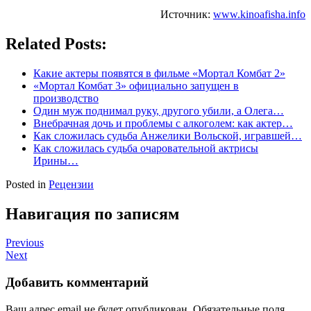
Источник:
www.kinoafisha.info
Related Posts:
Какие актеры появятся в фильме «Мортал Комбат 2»
«Мортал Комбат 3» официально запущен в
производство
Один муж поднимал руку, другого убили, а Олега…
Внебрачная дочь и проблемы с алкоголем: как актер…
Как сложилась судьба Анжелики Вольской, игравшей…
Как сложилась судьба очаровательной актрисы
Ирины…
Posted in
Рецензии
Навигация по записям
Previous
Next
Добавить комментарий
Ваш адрес email не будет опубликован.
Обязательные поля