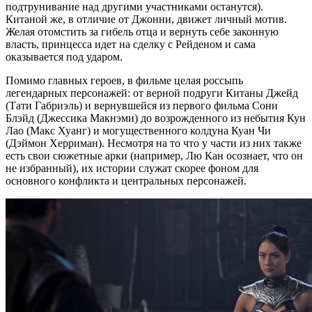
подтрунивание над другими участниками останутся).
Китаной же, в отличие от Джонни, движет личный мотив.
Желая отомстить за гибель отца и вернуть себе законную
власть, принцесса идет на сделку с Рейденом и сама
оказывается под ударом.
Помимо главных героев, в фильме целая россыпь
легендарных персонажей: от верной подруги Китаны Джейд
(Тати Габриэль) и вернувшейся из первого фильма Сони
Блэйд (Джессика Макнэми) до возрожденного из небытия Кун
Лао (Макс Хуанг) и могущественного колдуна Куан Чи
(Дэймон Херриман). Несмотря на то что у части из них также
есть свои сюжетные арки (например, Лю Кан осознает, что он
не избранный), их истории служат скорее фоном для
основного конфликта и центральных персонажей.