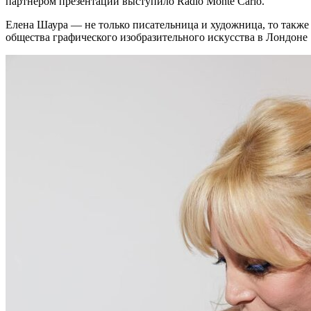
партнером презентации выступило Radio Monte Carlo.
Елена Шаура — не только писательница и художница, то также а
общества графического изобразительного искусства в Лондоне So