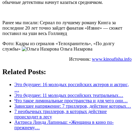
обычные детективы начнут казаться среднячком.
Ранее мы писали: Сериал по лучшему роману Кинга за
последние 20 лет точно зайдет фанатам «Извне» — сюжет
поставил на уши весь Голливуд
Фото: Кадры из сериалов «Телохранитель», «По долгу
службы»
Ольга Назарова
Источник:
www.kinoafisha.info
Related Posts:
Это будущее: 16 молодых российских актеров и актрис,
…
Это будущее: 11 молодых российских театральных…
Что такое лиминальные пространства и для чего они…
Зависшее напряжение: 7 триллеров, действие которых…
7 необычных триллеров, в которых действие
происходит в лесу
Актриса Линда Лапиньш: «Женщина в кино по-
прежнему…