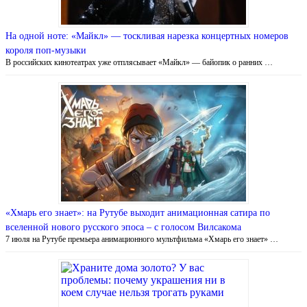
На одной ноте: «Майкл» — тоскливая нарезка концертных номеров
короля поп-музыки
В российских кинотеатрах уже отплясывает «Майкл» — байопик о ранних …
«Хмарь его знает»: на Рутубе выходит анимационная сатира по
вселенной нового русского эпоса – с голосом Вилсакома
7 июля на Рутубе премьера анимационного мультфильма «Хмарь его знает» …