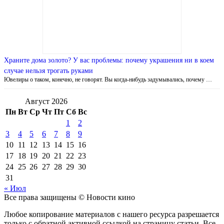
Храните дома золото? У вас проблемы: почему украшения ни в коем
случае нельзя трогать руками
Ювелиры о таком, конечно, не говорят. Вы когда-нибудь задумывались, почему …
Август 2026
Пн
Вт
Ср
Чт
Пт
Сб
Вс
1
2
3
4
5
6
7
8
9
10
11
12
13
14
15
16
17
18
19
20
21
22
23
24
25
26
27
28
29
30
31
« Июл
Все права защищены © Новости кино
Любое копирование материалов с нашего ресурса разрешается
только с обратной активной ссылкой на страницу статьи. Все