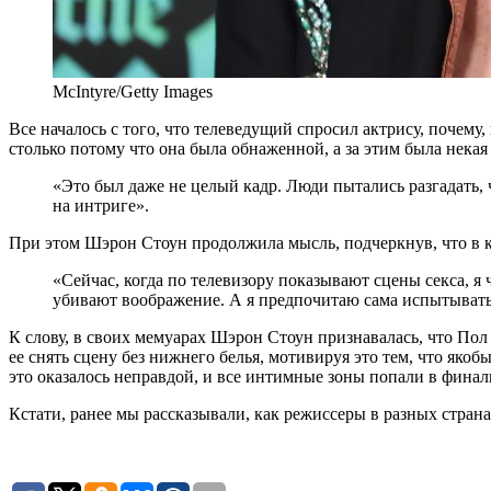
McIntyre/Getty Images
Все началось с того, что телеведущий спросил актрису, почему,
столько потому что она была обнаженной, а за этим была некая
«Это был даже не целый кадр. Люди пытались разгадать, 
на интриге».
При этом Шэрон Стоун продолжила мысль, подчеркнув, что в к
«Сейчас, когда по телевизору показывают сцены секса, я 
убивают воображение. А я предпочитаю сама испытывать 
К слову, в своих мемуарах Шэрон Стоун признавалась, что Пол
ее снять сцену без нижнего белья, мотивируя это тем, что якобы
это оказалось неправдой, и все интимные зоны попали в фина
Кстати, ранее мы рассказывали, как режиссеры в разных страна