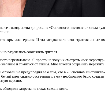
 на ее взгляд, сцена допроса из «Основного инстинкта» стала ку
 тайна.
что скрывала героиня. И эта загадка заставляла зрителя испыты
ино разучились соблазнять зрителя.
часто перематываю. Я просто не хочу их смотреть из-за чересчу
желание и томиться от тайны. Мне хочется сохранить пережить 
 Верховен не предупредил ее о том, что в «Основном инстинкте»
 белый цвет сильно отсвечивает, а ему необходимо было создать т
льную версию.
х обходили запреты на показ секса в кино.