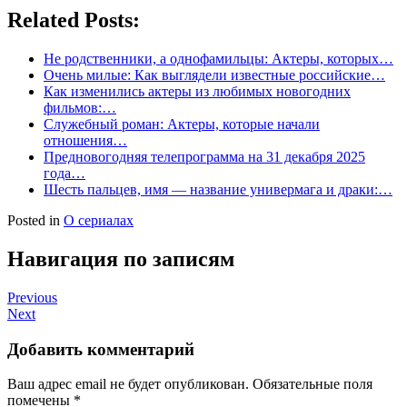
Related Posts:
Не родственники, а однофамильцы: Актеры, которых…
Очень милые: Как выглядели известные российские…
Как изменились актеры из любимых новогодних
фильмов:…
Служебный роман: Актеры, которые начали
отношения…
Предновогодняя телепрограмма на 31 декабря 2025
года…
Шесть пальцев, имя — название универмага и драки:…
Posted in
О сериалах
Навигация по записям
Previous
Next
Добавить комментарий
Ваш адрес email не будет опубликован.
Обязательные поля
помечены
*