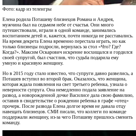
Фото: кадр из телеигры
Елена родила Поташеву близнецов Романа и Андрея,
мужчина был на седьмом небе от счастья. Они много
путешествовали, играли в одной команде, занимались
воспитанием детей и, кажется, почти никогда не расставались.
На время декрета Елена временно перестала играть, но как
только близнецы подросли, вернулась за стол «Что? Где?
Когда?». Максим Оскарович искренне восхищался и гордился
своей супругой, был счастлив, что судьба подарила ему
умную и красивую женщину.
Но в 2015 году стало известно, что супруги давно развелись, а
Поташев вступил во второй брак. Оказалось, что женщина,
которая ждала появления на свет третьего ребенка, узнала о
неверности супруга. Она немедленно подала заявление на
развод, а новорожденной дочке Василисе дала свою фамилию,
оставив в свидетельстве о рождении ребенка в графе «отец»
прочерк. После развода Елена долгое время не давала отцу
навещать близнецов. СМИ писали, что коллеги по команде
поддержали женщину, из-за чего Поташеву пришлось сменить
команду.