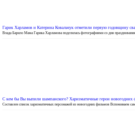
Гарик Харламов и Катерина Ковальчук отметили первую годовщину св
Влада Барило Мама Гарика Харламова поделилась фотографиями со дня праздновани
С кем бы Вы выпили шампанского? Харизматичные герои новогодних
Составлен список харизматичных персонажей из новогодних фильмов Вспоминаем с