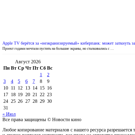
Apple TV берётся за «неэкранизируемый» киберпанк: может заткнуть за
Проект годами мечтали пустить на большие экраны, но сталкивались с …
Август 2026
Пн
Вт
Ср
Чт
Пт
Сб
Вс
1
2
3
4
5
6
7
8
9
10
11
12
13
14
15
16
17
18
19
20
21
22
23
24
25
26
27
28
29
30
31
« Июл
Все права защищены © Новости кино
Любое копирование материалов с нашего ресурса разрешается т