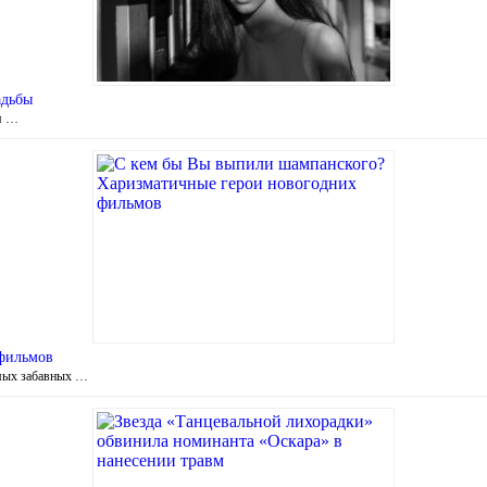
адьбы
я …
 фильмов
амых забавных …