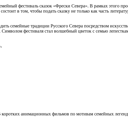
емейный фестиваль сказок «Фрески Севера». В рамках этого прое
состоит в том, чтобы подать сказку не только как часть литерат
ить семейные традиции Русского Севера посредством искусства
. Символом фестиваля стал волшебный цветок с семью лепестка
.
 5 коротких анимационных фильмов по мотивам семейных легенд