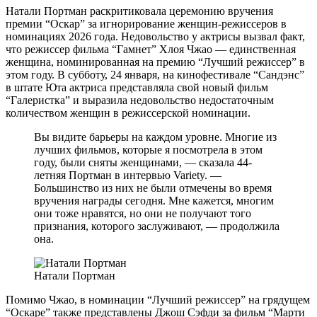
Натали Портман раскритиковала церемонию вручения
премии “Оскар” за игнорирование женщин-режиссеров в
номинациях 2026 года. Недовольство у актрисы вызвал факт,
что режиссер фильма “Гамнет” Хлоя Чжао — единственная
женщина, номинированная на премию “Лучший режиссер” в
этом году. В субботу, 24 января, на кинофестивале “Сандэнс”
в штате Юта актриса представляла свой новый фильм
“Галеристка” и выразила недовольство недостаточным
количеством женщин в режиссерской номинации.
Вы видите барьеры на каждом уровне. Многие из
лучших фильмов, которые я посмотрела в этом
году, были сняты женщинами, — сказала 44-
летняя Портман в интервью Variety. —
Большинство из них не были отмечены во время
вручения награды сегодня. Мне кажется, многим
они тоже нравятся, но они не получают того
признания, которого заслуживают, — продолжила
она.
Натали Портман
Помимо Чжао, в номинации “Лучший режиссер” на грядущем
“Оскаре” также представлены Джош Сэфди за фильм “Марти