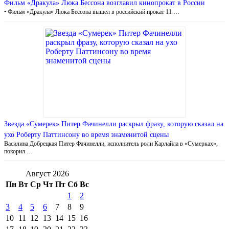
Фильм «Дракула» Люка Бессона возглавил кинопрокат в России
• Фильм «Дракула» Люка Бессона вышел в российский прокат 11 …
Звезда «Сумерек» Питер Фачинелли раскрыл фразу, которую сказал на
ухо Роберту Паттинсону во время знаменитой сцены
Василина Добрецкая Питер Фачинелли, исполнитель роли Карлайла в «Сумерках»,
покорил …
Август 2026
Пн
Вт
Ср
Чт
Пт
Сб
Вс
1
2
3
4
5
6
7
8
9
10
11
12
13
14
15
16