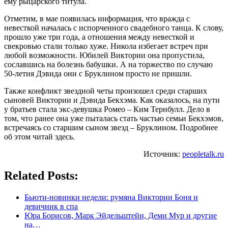
ему рыцарского титула.
Отметим, в мае появилась информация, что вражда с
невесткой началась с испорченного свадебного танца. К слову,
прошло уже три года, а отношения между невесткой и
свекровью стали только хуже. Никола избегает встреч при
любой возможности. Юбилей Виктории она пропустила,
сославшись на болезнь бабушки. А на торжество по случаю
50-летия Дэвида они с Бруклином просто не пришли.
Также конфликт звездной четы произошел среди старших
сыновей Виктории и Дэвида Бекхэма. Как оказалось, на пути
у братьев стала экс-девушка Ромео – Ким Тернбулл. Дело в
том, что ранее она уже пыталась стать частью семьи Бекхэмов,
встречаясь со старшим сыном звезд – Бруклином. Подробнее
об этом читай здесь.
Источник:
peopletalk.ru
Related Posts:
Бьюти-новинки недели: румяна Виктории Боня и
девичник в спа
Юра Борисов, Марк Эйдельштейн, Деми Мур и другие
на…