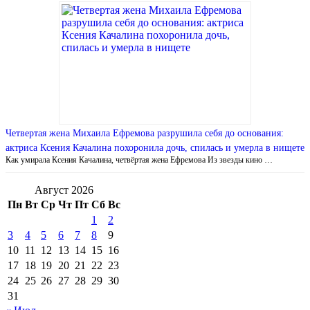
Четвертая жена Михаила Ефремова разрушила себя до основания:
актриса Ксения Качалина похоронила дочь, спилась и умерла в нищете
Как умирала Ксения Качалина, четвёртая жена Ефремова Из звезды кино …
Август 2026
Пн
Вт
Ср
Чт
Пт
Сб
Вс
1
2
3
4
5
6
7
8
9
10
11
12
13
14
15
16
17
18
19
20
21
22
23
24
25
26
27
28
29
30
31