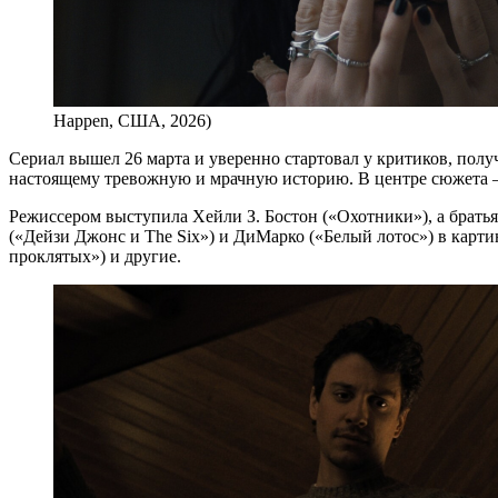
Happen, США, 2026)
Сериал вышел 26 марта и уверенно стартовал у критиков, получи
настоящему тревожную и мрачную историю. В центре сюжета 
Режиссером выступила Хейли З. Бостон («Охотники»), а брат
(«Дейзи Джонс и The Six») и ДиМарко («Белый лотос») в кар
проклятых») и другие.