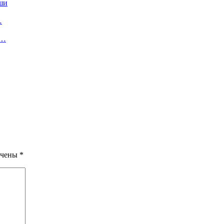
ши
…
е…
ечены
*