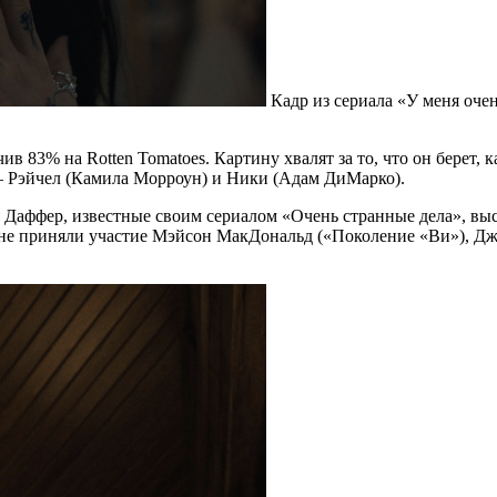
Кадр из сериала «У меня очен
в 83% на Rotten Tomatoes. Картину хвалят за то, что он берет, 
– Рэйчел (Камила Морроун) и Ники (Адам ДиМарко).
ья Даффер, известные своим сериалом «Очень странные дела», 
тине приняли участие Мэйсон МакДональд («Поколение «Ви»), Д