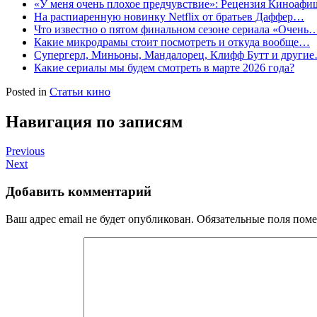
«У меня очень плохое предчувствие»: Рецензия Киноафи
На распиаренную новинку Netflix от братьев Даффер…
Что известно о пятом финальном сезоне сериала «Очень
Какие микродрамы стоит посмотреть и откуда вообще…
Супергерл, Миньоны, Мандалорец, Клифф Бутт и други
Какие сериалы мы будем смотреть в марте 2026 года?
Posted in
Статьи кино
Навигация по записям
Previous
Next
Добавить комментарий
Ваш адрес email не будет опубликован.
Обязательные поля пом