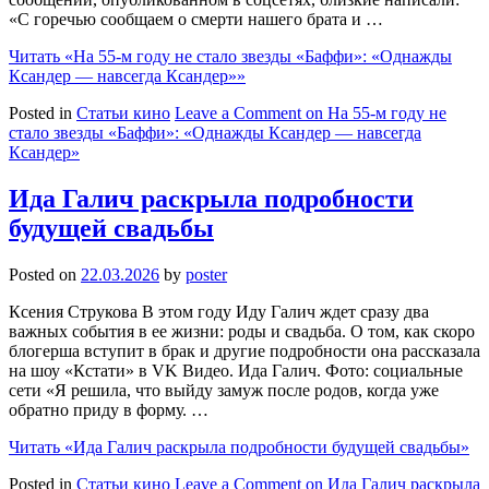
«С горечью сообщаем о смерти нашего брата и …
Читать
«На 55-м году не стало звезды «Баффи»: «Однажды
Ксандер — навсегда Ксандер»»
Posted in
Статьи кино
Leave a Comment
on На 55-м году не
стало звезды «Баффи»: «Однажды Ксандер — навсегда
Ксандер»
Ида Галич раскрыла подробности
будущей свадьбы
Posted on
22.03.2026
by
poster
Ксения Струкова В этом году Иду Галич ждет сразу два
важных события в ее жизни: роды и свадьба. О том, как скоро
блогерша вступит в брак и другие подробности она рассказала
на шоу «Кстати» в VK Видео. Ида Галич. Фото: социальные
сети «Я решила, что выйду замуж после родов, когда уже
обратно приду в форму. …
Читать
«Ида Галич раскрыла подробности будущей свадьбы»
Posted in
Статьи кино
Leave a Comment
on Ида Галич раскрыла