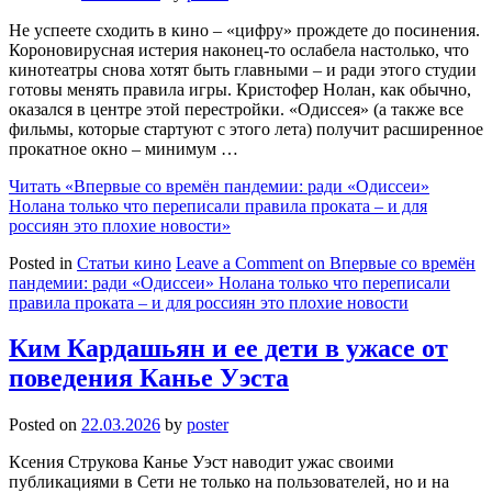
Не успеете сходить в кино – «цифру» прождете до посинения.
Короновирусная истерия наконец-то ослабела настолько, что
кинотеатры снова хотят быть главными – и ради этого студии
готовы менять правила игры. Кристофер Нолан, как обычно,
оказался в центре этой перестройки. «Одиссея» (а также все
фильмы, которые стартуют с этого лета) получит расширенное
прокатное окно – минимум …
Читать
«Впервые со времён пандемии: ради «Одиссеи»
Нолана только что переписали правила проката – и для
россиян это плохие новости»
Posted in
Статьи кино
Leave a Comment
on Впервые со времён
пандемии: ради «Одиссеи» Нолана только что переписали
правила проката – и для россиян это плохие новости
Ким Кардашьян и ее дети в ужасе от
поведения Канье Уэста
Posted on
22.03.2026
by
poster
Ксения Струкова Канье Уэст наводит ужас своими
публикациями в Сети не только на пользователей, но и на