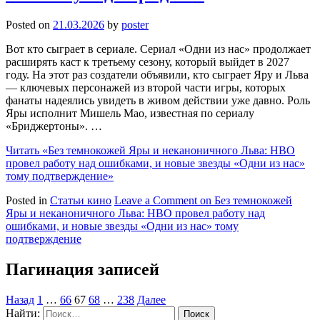
Posted on
21.03.2026
by
poster
Вот кто сыграет в сериале. Сериал «Одни из нас» продолжает
расширять каст к третьему сезону, который выйдет в 2027
году. На этот раз создатели объявили, кто сыграет Яру и Льва
— ключевых персонажей из второй части игры, которых
фанаты надеялись увидеть в живом действии уже давно. Роль
Яры исполнит Мишель Мао, известная по сериалу
«Бриджертоны». …
Читать
«Без темнокожей Яры и неканоничного Льва: HBO
провел работу над ошибками, и новые звезды «Одни из нас»
тому подтверждение»
Posted in
Статьи кино
Leave a Comment
on Без темнокожей
Яры и неканоничного Льва: HBO провел работу над
ошибками, и новые звезды «Одни из нас» тому
подтверждение
Пагинация записей
Назад
1
…
66
67
68
…
238
Далее
Найти: