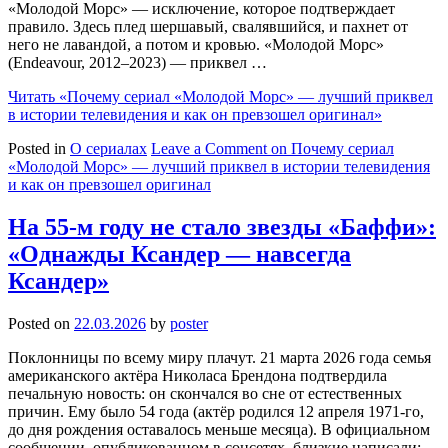
«Молодой Морс» — исключение, которое подтверждает
правило. Здесь плед шершавый, свалявшийся, и пахнет от
него не лавандой, а потом и кровью. «Молодой Морс»
(Endeavour, 2012–2023) — приквел …
Читать
«Почему сериал «Молодой Морс» — лучший приквел
в истории телевидения и как он превзошел оригинал»
Posted in
О сериалах
Leave a Comment
on Почему сериал
«Молодой Морс» — лучший приквел в истории телевидения
и как он превзошел оригинал
На 55-м году не стало звезды «Баффи»:
«Однажды Ксандер — навсегда
Ксандер»
Posted on
22.03.2026
by
poster
Поклонницы по всему миру плачут. 21 марта 2026 года семья
американского актёра Николаса Брендона подтвердила
печальную новость: он скончался во сне от естественных
причин. Ему было 54 года (актёр родился 12 апреля 1971-го,
до дня рождения оставалось меньше месяца). В официальном
сообщении, опубликованном в соцсетях, близкие написали: