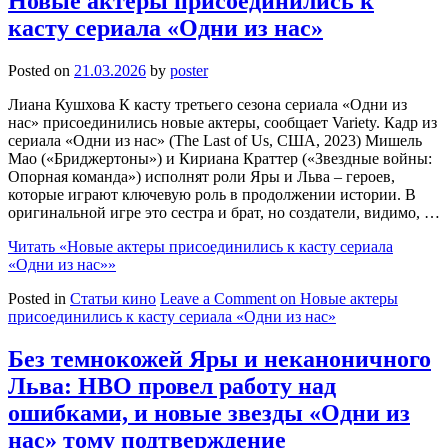
Новые актеры присоединились к
касту сериала «Одни из нас»
Posted on
21.03.2026
by
poster
Лиана Кушхова К касту третьего сезона сериала «Одни из
нас» присоединились новые актеры, сообщает Variety. Кадр из
сериала «Одни из нас» (The Last of Us, США, 2023) Мишель
Мао («Бриджертоны») и Кириана Краттер («Звездные войны:
Опорная команда») исполнят роли Яры и Льва – героев,
которые играют ключевую роль в продолжении истории. В
оригинальной игре это сестра и брат, но создатели, видимо, …
Читать
«Новые актеры присоединились к касту сериала
«Одни из нас»»
Posted in
Статьи кино
Leave a Comment
on Новые актеры
присоединились к касту сериала «Одни из нас»
Без темнокожей Яры и неканоничного
Льва: HBO провел работу над
ошибками, и новые звезды «Одни из
нас» тому подтверждение