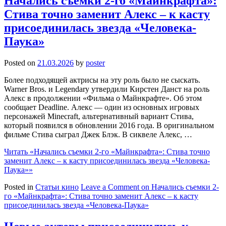
Начались съемки 2-го «Майнкрафта»:
Стива точно заменит Алекс – к касту
присоединилась звезда «Человека-
Паука»
Posted on
21.03.2026
by
poster
Более подходящей актрисы на эту роль было не сыскать.
Warner Bros. и Legendary утвердили Кирстен Данст на роль
Алекс в продолжении «Фильма о Майнкрафте». Об этом
сообщает Deadline. Алекс — один из основных игровых
персонажей Minecraft, альтернативный вариант Стива,
который появился в обновлении 2016 года. В оригинальном
фильме Стива сыграл Джек Блэк. В сиквеле Алекс, …
Читать
«Начались съемки 2-го «Майнкрафта»: Стива точно
заменит Алекс – к касту присоединилась звезда «Человека-
Паука»»
Posted in
Статьи кино
Leave a Comment
on Начались съемки 2-
го «Майнкрафта»: Стива точно заменит Алекс – к касту
присоединилась звезда «Человека-Паука»