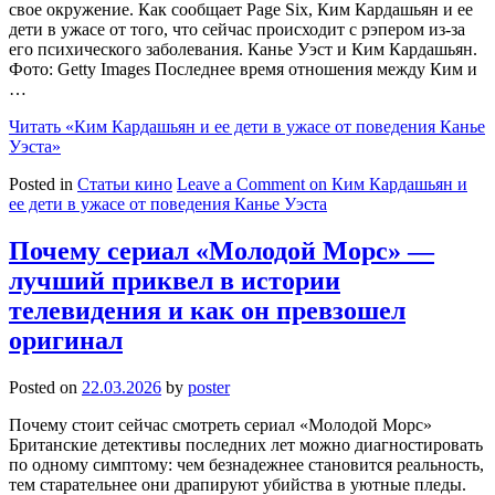
свое окружение. Как сообщает Page Six, Ким Кардашьян и ее
дети в ужасе от того, что сейчас происходит с рэпером из-за
его психического заболевания. Канье Уэст и Ким Кардашьян.
Фото: Getty Images Последнее время отношения между Ким и
…
Читать
«Ким Кардашьян и ее дети в ужасе от поведения Канье
Уэста»
Posted in
Статьи кино
Leave a Comment
on Ким Кардашьян и
ее дети в ужасе от поведения Канье Уэста
Почему сериал «Молодой Морс» —
лучший приквел в истории
телевидения и как он превзошел
оригинал
Posted on
22.03.2026
by
poster
Почему стоит сейчас смотреть сериал «Молодой Морс»
Британские детективы последних лет можно диагностировать
по одному симптому: чем безнадежнее становится реальность,
тем старательнее они драпируют убийства в уютные пледы.