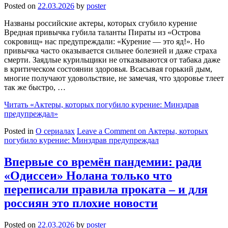
Posted on
22.03.2026
by
poster
Названы российские актеры, которых сгубило курение
Вредная привычка губила таланты Пираты из «Острова
сокровищ» нас предупреждали: «Курение — это яд!». Но
привычка часто оказывается сильнее болезней и даже страха
смерти. Заядлые курильщики не отказываются от табака даже
в критическом состоянии здоровья. Всасывая горький дым,
многие получают удовольствие, не замечая, что здоровье тлеет
так же быстро, …
Читать
«Актеры, которых погубило курение: Минздрав
предупреждал»
Posted in
О сериалах
Leave a Comment
on Актеры, которых
погубило курение: Минздрав предупреждал
Впервые со времён пандемии: ради
«Одиссеи» Нолана только что
переписали правила проката – и для
россиян это плохие новости
Posted on
22.03.2026
by
poster