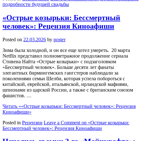
подробности будущей свадьбы
«Острые козырьки: Бессмертный
человек»: Рецензия Киноафиши
Posted on
22.03.2026
by
poster
Зима была холодной, и он все еще хотел умереть. 20 марта
Netflix представил полнометражное продолжение сериала
Стивена Найта «Острые козырьки» с подзаголовком
«Бессмертный человек». Больше десяти лет фанаты
элегантных бирмингемских гангстеров наблюдали за
поколениями семьи Шелби, которая успела побороться с
китайской, еврейской, итальянской, ирландской мафиями,
шпионами из царской России, а также с британским союзом
фашистов. …
Читать
««Острые козырьки: Бессмертный человек»: Рецензия
Киноафиши»
Posted in
Рецензии
Leave a Comment
on «Острые козырьки:
Бессмертный человек»: Рецензия Киноафиши