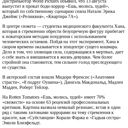
Дистрибьютор World Pictures объявил, что 13 августа
выпустит в прокат боди-хоррор «Ешь, молись, худей»,
который по собственному сценарию сняла Натали Эрика
Джеймс («Реликвия», «Квартира 7А»).
В центре сюжета — студентка медицинского факультета Хана,
которая в стремлении обрести безупречную фигуру прибегает
к новаторским методам похудения с использованием
человеческих останков. Пойдя на этот эксперимент, Хана в
скором времени оказывается в эпицентре сущего кошмара.
Дело в том, что зловещая сила, содержащаяся в мертвых, дает
о себе знать и вмешивается в жизнь девушки. Чем более
стройной она становится, тем сильнее голод преследующего
ее существа.
В актерский состав вошли Мидори Френсис («Анатомия
страсти», «8 подруг Оушена»), Даниэль Макдональд, Мадлен
Мэдден, Роберт Тейлор.
На Rotten Tomatoes «Ешь, молись, худей» имеет 70%
«свежести» на основе 63 рецензий профессиональных
критиков. Картина вызвала немалый резонанс, встав в один
ряд с такими хитовыми хоррорами на тему стремления к
красоте, как «Субстанция» Корали Фаржа и «Гадкая сестра»
Эмили Блихфельдт.