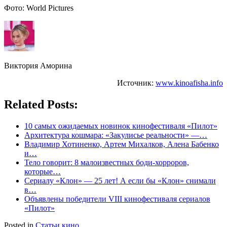
Фото: World Pictures
Виктория Аморина
Источник:
www.kinoafisha.info
Related Posts:
10 самых ожидаемых новинок кинофестиваля «Пилот»
Архитектура кошмара: «Закулисье реальности» —…
Владимир Хотиненко, Артем Михалков, Алена Бабенко
и…
Тело говорит: 8 малоизвестных боди-хорроров,
которые…
Сериалу «Клон» — 25 лет! А если бы «Клон» снимали
в…
Объявлены победители VIII кинофестиваля сериалов
«Пилот»
Posted in
Статьи кино