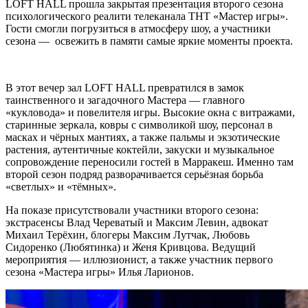
LOFT HALL прошла закрытая презентация второго сезона
психологического реалити телеканала ТНТ «Мастер игры».
Гости смогли погрузиться в атмосферу шоу, а участники
сезона — освежить в памяти самые яркие моменты проекта.
В этот вечер зал LOFT HALL превратился в замок
таинственного и загадочного Мастера — главного
«кукловода» и повелителя игры. Высокие окна с витражами,
старинные зеркала, ковры с символикой шоу, персонал в
масках и чёрных мантиях, а также пальмы и экзотические
растения, аутентичные коктейли, закуски и музыкальное
сопровождение переносили гостей в Марракеш. Именно там
второй сезон подряд разворачивается серьёзная борьба
«светлых» и «тёмных».
На показе присутствовали участники второго сезона:
экстрасенсы Влад Череватый и Максим Левин, адвокат
Михаил Терёхин, блогеры Максим Лутчак, Любовь
Сидоренко (Любятинка) и Женя Кривцова. Ведущий
мероприятия — иллюзионист, а также участник первого
сезона «Мастера игры» Илья Ларионов.