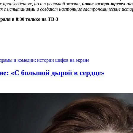
 произведениях, но и в реальной жизни,
новое гастро-тревел шо
ся с испытаниями и создают настоящие гастрономические исто
аля в 8:30 только на ТВ-3
рамы и комедии: истории шефов на экране
ие: «С большой дырой в сердце»