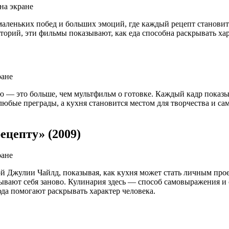
, маленьких побед и больших эмоций, где каждый рецепт станов
рий, эти фильмы показывают, как еда способна раскрывать хар
 — это больше, чем мультфильм о готовке. Каждый кадр показыв
ь любые преграды, а кухня становится местом для творчества и с
ецепту» (2009)
 Джулии Чайлд, показывая, как кухня может стать личным прое
вают себя заново. Кулинария здесь — способ самовыражения и 
юда помогают раскрывать характер человека.