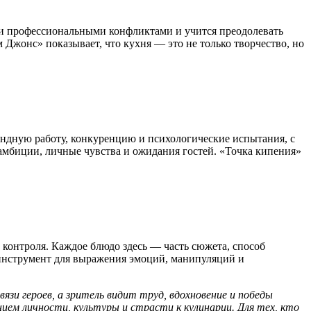
 и профессиональными конфликтами и учится преодолевать
 Джонс» показывает, что кухня — это не только творчество, но
андную работу, конкуренцию и психологические испытания, с
амбиции, личные чувства и ожидания гостей. «Точка кипения»
и контроля. Каждое блюдо здесь — часть сюжета, способ
 инструмент для выражения эмоций, манипуляций и
язи героев, а зритель видит труд, вдохновение и победы
м личности, культуры и страсти к кулинарии. Для тех, кто