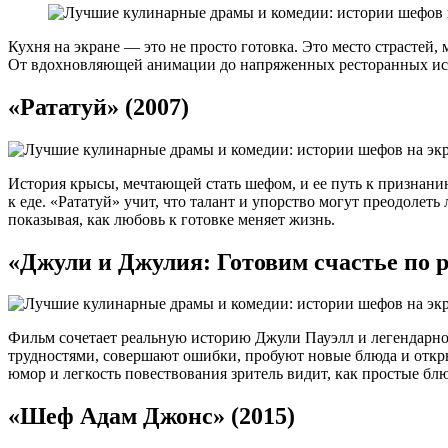
Кухня на экране — это не просто готовка. Это место страстей
От вдохновляющей анимации до напряженных ресторанных исто
«Рататуй» (2007)
История крысы, мечтающей стать шефом, и ее путь к признанию
к еде. «Рататуй» учит, что талант и упорство могут преодолет
показывая, как любовь к готовке меняет жизнь.
«Джули и Джулия: Готовим счастье по р
Фильм сочетает реальную историю Джули Пауэлл и легендарной
трудностями, совершают ошибки, пробуют новые блюда и откры
юмор и легкость повествования зритель видит, как простые бл
«Шеф Адам Джонс» (2015)