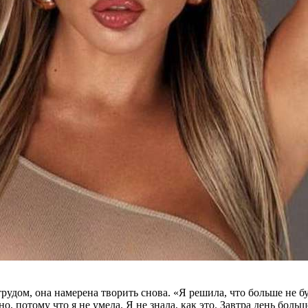
 трудом, она намерена творить снова. «Я решила, что больше не б
о, потому что я не умела. Я не знала, как это. Завтра день бол