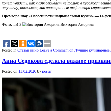
хочет увидеть, как кухня оживает не только в художественных
эту тему, показывая, как иностранные шеф-повара справляют
Премьера шоу «Особенности национальной кухни» — 14 февр
Фото: ТВ-3
Виктория Аморина
Posted in
Статьи кино
Leave a Comment
on Лучшие кулинарные д
Анна Седокова сделала важное признан
Posted on
13.02.2026
by
poster