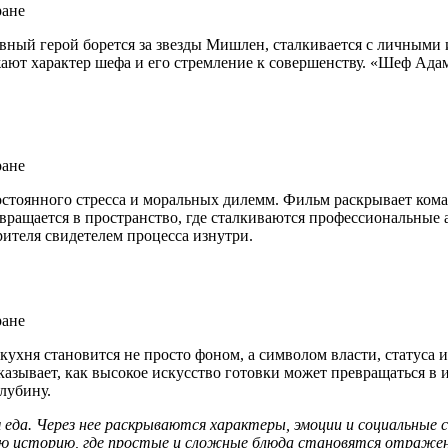
вный герой борется за звезды Мишлен, сталкивается с личными
ают характер шефа и его стремление к совершенству. «Шеф Адам
остоянного стресса и моральных дилемм. Фильм раскрывает ком
вращается в пространство, где сталкиваются профессиональные 
ителя свидетелем процесса изнутри.
кухня становится не просто фоном, а символом власти, статуса 
казывает, как высокое искусство готовки может превращаться в
лубину.
да. Через нее раскрываются характеры, эмоции и социальные св
 историю, где простые и сложные блюда становятся отражение