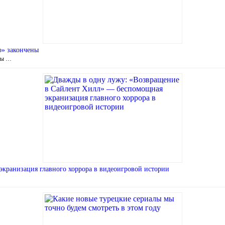
о» закончены
нны …
кранизация главного хоррора в видеоигровой истории