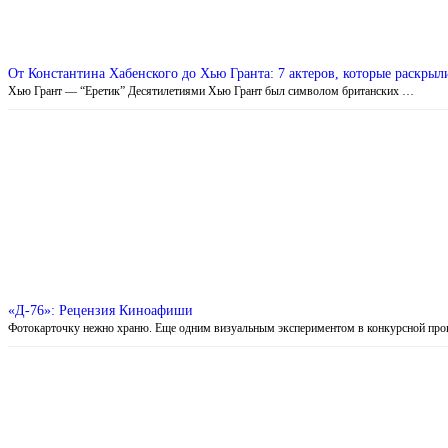
От Константина Хабенского до Хью Гранта: 7 актеров, которые раскры
Хью Грант — “Еретик” Десятилетиями Хью Грант был символом британских …
«Д-76»: Рецензия Киноафиши
Фотокарточку нежно храню. Еще одним визуальным экспериментом в конкурсной пр