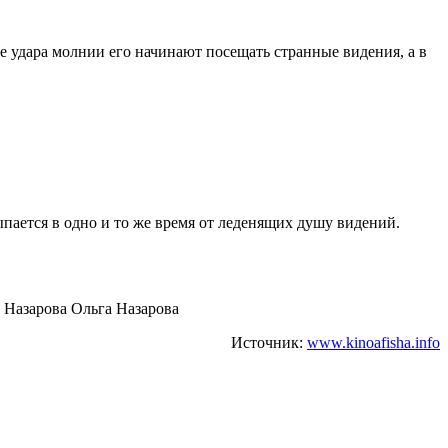
е удара молнии его начинают посещать странные видения, а в
пается в одно и то же время от леденящих душу видений.
Ольга Назарова
Источник:
www.kinoafisha.info