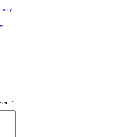
в лесу
ет
му…
…
ечены
*