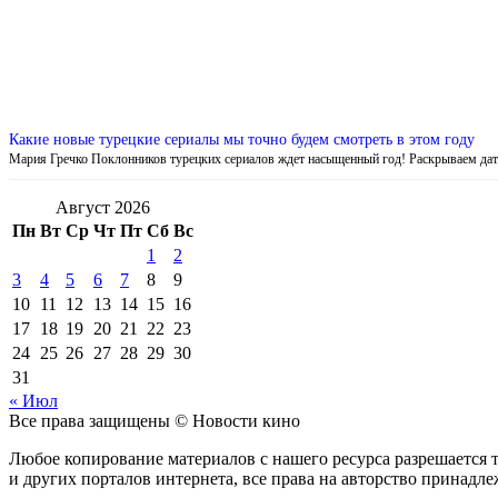
Какие новые турецкие сериалы мы точно будем смотреть в этом году
Мария Гречко Поклонников турецких сериалов ждет насыщенный год! Раскрываем д
Август 2026
Пн
Вт
Ср
Чт
Пт
Сб
Вс
1
2
3
4
5
6
7
8
9
10
11
12
13
14
15
16
17
18
19
20
21
22
23
24
25
26
27
28
29
30
31
« Июл
Все права защищены © Новости кино
Любое копирование материалов с нашего ресурса разрешается т
и других порталов интернета, все права на авторство принадл